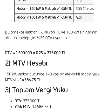
Özellik
Değer
Motor ≤ 160 kW & Matrah >1.65M TL
%55 (Yaklaşık)
Motor ≤ 160 kW & Matrah ≤1.65M TL
%25
Bu örnekte matrah 1.6 milyon TL ve 160 kW sınırlarının
altında kaldığı için %25 ÖTV uygulanır:
ÖTV = 1.500.000 × 0.25 = 375.000 TL
2) MTV Hesabı
150 kW motor gücünde 1–3 yaş bir elektrikli aracın yıllık
MTV’si:
~14.586,75 TL
3) Toplam Vergi Yükü
ÖTV:
375.000 TL
Yıllık MTV:
14.586,75 TL