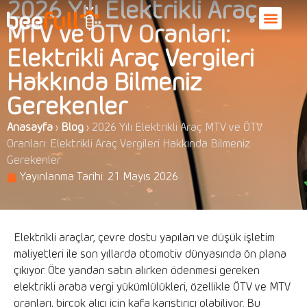
2026 Yılı Elektrikli Araç
MTV ve ÖTV Oranları:
Elektrikli Araç Vergileri
Hakkında Bilmeniz
Gerekenler
Anasayfa
›
Blog
›
2026 Yılı Elektrikli Araç MTV ve ÖTV
Oranları: Elektrikli Araç Vergileri Hakkında Bilmeniz
Gerekenler
Yayınlanma Tarihi:
21 Mayıs 2026
Elektrikli araçlar, çevre dostu yapıları ve düşük işletim
maliyetleri ile son yıllarda otomotiv dünyasında ön plana
çıkıyor. Öte yandan satın alırken ödenmesi gereken
elektrikli araba vergi yükümlülükleri, özellikle ÖTV ve MTV
oranları, birçok alıcı için kafa karıştırıcı olabiliyor. Bu