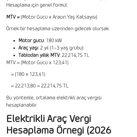
Hesaplama için genel formül:
MTV =
(Motor Gücü x Aracın Yaş Katsayısı)
Örnek bir hesaplama üzerinden gidecek olursak:
Motor gücü:
180 kW
Araç yaşı:
2 yıl (1–3 yaş grubu)
Tablodan yıllık MTV:
22.214,75 TL
MTV = (Motor Gücü x 123,41)
= (180 x 123,41)
= 22.213,80 ≈ 22.214,75 TL
Bu yöntemle, ortalama elektrikli araç vergisi
hesaplanabilir.
Elektrikli Araç Vergi
Hesaplama Örneği (2026