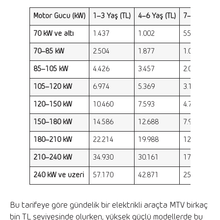
Motor Gücü (kW)
1–3 Yaş (TL)
4–6 Yaş (TL)
7–11 Yaş (T
70 kW ve altı
1.437
1.002
559
70–85 kW
2.504
1.877
1.088
85–105 kW
4.426
3.457
2.036
105–120 kW
6.974
5.369
3.156
120–150 kW
10.460
7.593
4.744
150–180 kW
14.586
12.688
7.926
180–210 kW
22.214
19.988
12.039
210–240 kW
34.930
30.161
17.762
240 kW ve üzeri
57.170
42.871
25.388
Bu tarifeye göre gündelik bir elektrikli araçta MTV birkaç
bin TL seviyesinde olurken, yüksek güçlü modellerde bu