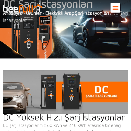
DC Şarj İstasyonları
Anasayfa
›
Ürünler
›
Elektrikli Araç Şarj İstasyonları
›
DC Şarj
İstasyonları
DC Yüksek Hızlı Şarj İstasyonları
DC şarj istasyonlarımız 60 kWh ve 240 kWh arasında bir enerji