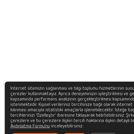
İnternet sitemizin sağlanması ve bilgi toplumu hizmetlerinin sunu
çerezler kullanmaktayız. Ayrıca deneyiminizin iyileştirilmesi ve gel
kapsamında performans analizinin gerçekleştirilmesi kapsamında
istenmektedir. Kişisel verileriniz tercihinize bağlı olarak internet
kılınması amacıyla istatistiki amaçlarla işlenebilecektir. İsteğe bağ
tercihlerinizi ‘Özelleştir’ ibaresine tıklayarak belirtebilirsiniz. Şir
çerezlere ve bu çerezlere ilişkin tercih haklarına ilişkin detaylı bi
Aydınlatma Formu'nu
inceleyebilirsiniz.