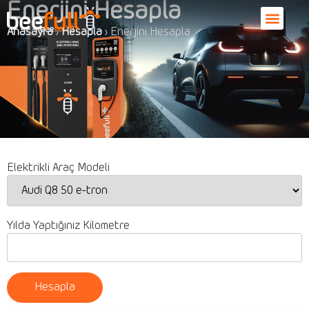
Enerjini Hesapla
Anasayfa
›
Hesapla
›
Enerjini Hesapla
Elektrikli Araç Modeli
Yılda Yaptığınız Kilometre
Hesapla