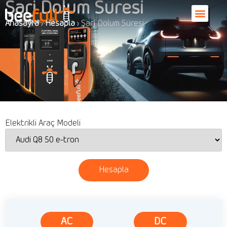
Şarj Dolum Süresi
Anasayfa
›
Hesapla
›
Şarj Dolum Süresi
Elektrikli Araç Modeli
Hesapla
AC
DC