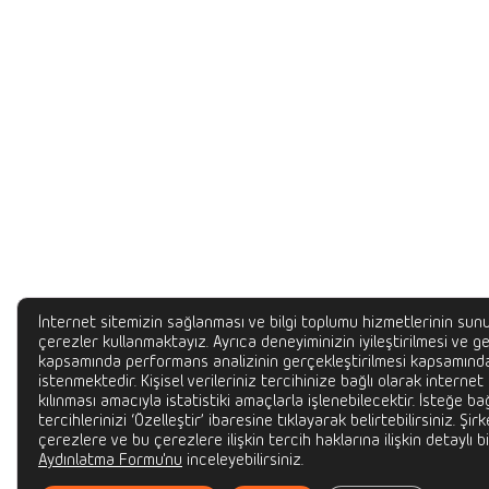
İnternet sitemizin sağlanması ve bilgi toplumu hizmetlerinin sunu
çerezler kullanmaktayız. Ayrıca deneyiminizin iyileştirilmesi ve gel
kapsamında performans analizinin gerçekleştirilmesi kapsamında
istenmektedir. Kişisel verileriniz tercihinize bağlı olarak internet
kılınması amacıyla istatistiki amaçlarla işlenebilecektir. İsteğe bağ
tercihlerinizi ‘Özelleştir’ ibaresine tıklayarak belirtebilirsiniz. Şir
çerezlere ve bu çerezlere ilişkin tercih haklarına ilişkin detaylı bi
Aydınlatma Formu'nu
inceleyebilirsiniz.