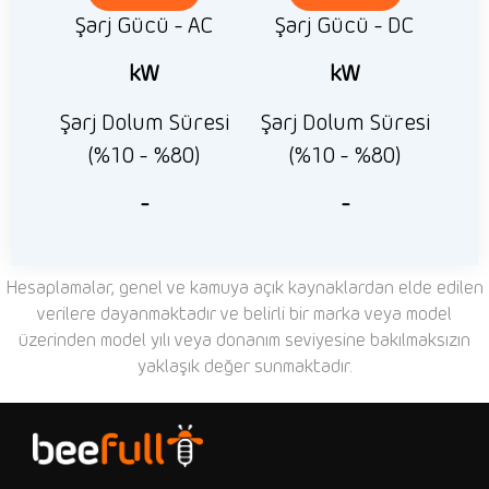
Şarj Gücü - AC
Şarj Gücü - DC
kW
kW
Şarj Dolum Süresi
Şarj Dolum Süresi
(%10 - %80)
(%10 - %80)
-
-
Hesaplamalar, genel ve kamuya açık kaynaklardan elde edilen
verilere dayanmaktadır ve belirli bir marka veya model
üzerinden model yılı veya donanım seviyesine bakılmaksızın
yaklaşık değer sunmaktadır.