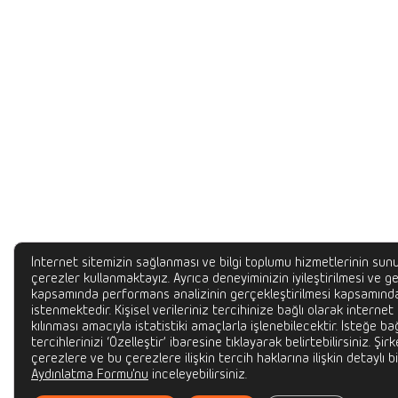
İnternet sitemizin sağlanması ve bilgi toplumu hizmetlerinin sunu
çerezler kullanmaktayız. Ayrıca deneyiminizin iyileştirilmesi ve gel
kapsamında performans analizinin gerçekleştirilmesi kapsamında
istenmektedir. Kişisel verileriniz tercihinize bağlı olarak internet
kılınması amacıyla istatistiki amaçlarla işlenebilecektir. İsteğe bağ
tercihlerinizi ‘Özelleştir’ ibaresine tıklayarak belirtebilirsiniz. Şir
çerezlere ve bu çerezlere ilişkin tercih haklarına ilişkin detaylı bi
Aydınlatma Formu'nu
inceleyebilirsiniz.