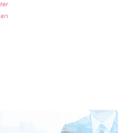
ler
eri