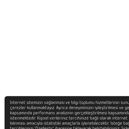
İnternet sitemizin sağlanması ve bilgi toplumu hizmetlerinin sunu
çerezler kullanmaktayız. Ayrıca deneyiminizin iyileştirilmesi ve gel
kapsamında performans analizinin gerçekleştirilmesi kapsamında
istenmektedir. Kişisel verileriniz tercihinize bağlı olarak internet
kılınması amacıyla istatistiki amaçlarla işlenebilecektir. İsteğe bağ
tercihlerinizi ‘Özelleştir’ ibaresine tıklayarak belirtebilirsiniz. Şir