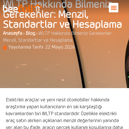
WLTP Hakkında Bilmeniz
Gerekenler: Menzil,
Standartlar ve Hesaplama
Anasayfa
›
Blog
›
WLTP Hakkında Bilmeniz Gerekenler:
Menzil, Standartlar ve Hesaplama
Yayınlanma Tarihi:
22 Mayıs 2026
Elektrikli araçlar ve yeni nesil otomobiller hakkında
araştırma yapan kullanıcıların en sık karşılaştığı
kavramlardan biri WLTP standardıdır. Özellikle elektrikli
araç satın alırken açıklanan menzil değerlerinin yanında
yer alan bu ifade, aracın gerçek kullanım koşullarına daha