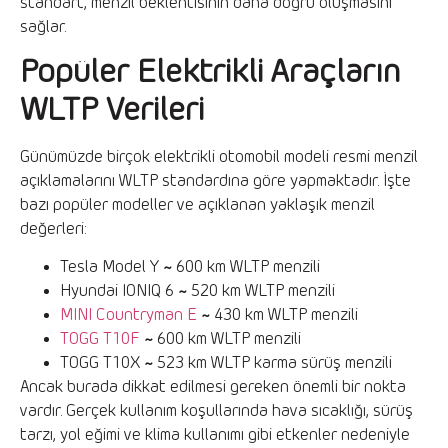
standart, menzil beklentisinin daha doğru oluşmasını
sağlar.
Popüler Elektrikli Araçların
WLTP Verileri
Günümüzde birçok elektrikli otomobil modeli resmi menzil
açıklamalarını WLTP standardına göre yapmaktadır. İşte
bazı popüler modeller ve açıklanan yaklaşık menzil
değerleri:
Tesla Model Y
~
600 km WLTP menzili
Hyundai IONIQ 6
~
520 km WLTP menzili
MINI Countryman E
~
430 km WLTP menzili
TOGG T10F
~
600 km WLTP menzili
TOGG T10X
~
523 km WLTP karma sürüş menzili
Ancak burada dikkat edilmesi gereken önemli bir nokta
vardır. Gerçek kullanım koşullarında hava sıcaklığı, sürüş
tarzı, yol eğimi ve klima kullanımı gibi etkenler nedeniyle