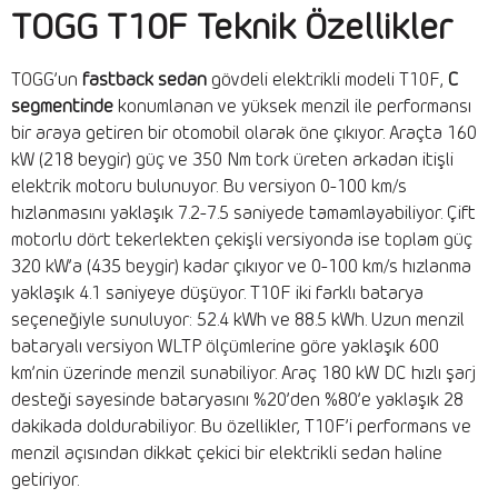
TOGG T10F Teknik Özellikler
TOGG’un
fastback sedan
gövdeli elektrikli modeli T10F,
C
segmentinde
konumlanan ve yüksek menzil ile performansı
bir araya getiren bir otomobil olarak öne çıkıyor. Araçta 160
kW (218 beygir) güç ve 350 Nm tork üreten arkadan itişli
elektrik motoru bulunuyor. Bu versiyon 0-100 km/s
hızlanmasını yaklaşık 7.2-7.5 saniyede tamamlayabiliyor. Çift
motorlu dört tekerlekten çekişli versiyonda ise toplam güç
320 kW’a (435 beygir) kadar çıkıyor ve 0-100 km/s hızlanma
yaklaşık 4.1 saniyeye düşüyor. T10F iki farklı batarya
seçeneğiyle sunuluyor: 52.4 kWh ve 88.5 kWh. Uzun menzil
bataryalı versiyon WLTP ölçümlerine göre yaklaşık 600
km’nin üzerinde menzil sunabiliyor. Araç 180 kW DC hızlı şarj
desteği sayesinde bataryasını %20’den %80’e yaklaşık 28
dakikada doldurabiliyor. Bu özellikler, T10F’i performans ve
menzil açısından dikkat çekici bir elektrikli sedan haline
getiriyor.