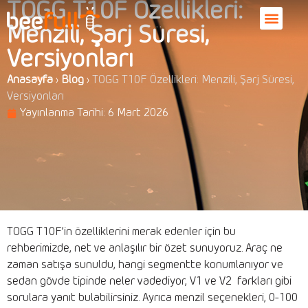
TOGG T10F Özellikleri:
Menzili, Şarj Süresi,
Versiyonları
Anasayfa
›
Blog
›
TOGG T10F Özellikleri: Menzili, Şarj Süresi,
Versiyonları
Yayınlanma Tarihi:
6 Mart 2026
TOGG T10F’in özelliklerini merak edenler için bu
rehberimizde, net ve anlaşılır bir özet sunuyoruz. Araç ne
zaman satışa sunuldu, hangi segmentte konumlanıyor ve
sedan gövde tipinde neler vadediyor, V1 ve V2 farkları gibi
sorulara yanıt bulabilirsiniz. Ayrıca menzil seçenekleri, 0-100