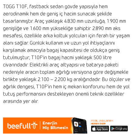
TOGG T10F, fastback sedan gövde yapısıyla hem
aerodinamik hem de geniş iç hacim sunacak şekilde
tasarlanmıştır. Araç yaklaşık 4.830 mm uzunluğa, 1.900 mm
genişliğe ve 1.600 mm yüksekliğe sahiptir. 2.890 mm aks
mesafesi, özellikle arka koltuk yolcuları için ferah bir yaşam
alanı sağlar. Günlük kullanım ve uzun yol ihtiyaçlarını
karşılamak amacıyla bagaj kapasitesi de oldukça geniş
tutulmuştur; T10F’in bagaj hacmi yaklaşık 500 litre
civarındadır. Elektrikli araç altyapısı ve batarya paketi
nedeniyle aracın toplam ağırlığı versiyona göre değişmekle
birlikte yaklaşık 2.100 – 2.200 kg aralığındadır. Bu ölçüler ve
ağırlık dengesi, T10F’in hem iç mekan konforunu hem de yol
tutuş performansını destekleyen önemli teknik özellikler
arasında yer alır.