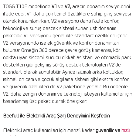
TOGG T10F modelinde
V1
ve
V2,
aracın donanım seviyelerini
ifade eder. V1 daha çok temel özelliklere sahip giriş seviyesi
olarak konumlanırken, V2 versiyonu daha fazla konfor,
teknoloji ve sürüş destek sistemi sunan üst donanım
paketidir. V1 versiyonu genellikle standart özellikleri içerir.
V2 versiyonunda ise ek güvenlik ve konfor donanımları
bulunur. Örneğin 360 derece çevre görüş kamerası, kör
nokta uyarı sistemi, sürücü dikkat asistanı ve otomatik park
destekleri gibi gelişmiş sürüş destek teknolojileri V2’de
standart olarak sunulabilir. Ayrıca ısıtmalı arka koltuklar,
ısıtmalı ön cam ve çocuk algılama sistemi gibi ekstra konfor
ve güvenlik özellikleri de V2 paketinde yer alır. Bu nedenle
V2, daha zengin donanım ve teknoloji isteyen kullanıcılar için
tasarlanmış üst paket olarak öne çıkar.
Beefull ile Elektrikli Araç Şarj Deneyimini Keşfedin
Elektrikli araç kullanıcıları için menzil kadar
güvenilir ve
hızlı