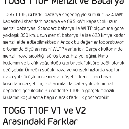
TOGG T10F Menzil ve Batarya
TOGG T10F, iki farklı batarya seçeneğiyle sunulur: 52.4 kWh
kapasiteli standart batarya ve 88.5 kWh kapasiteli uzun
menzil bataryası. Standart batarya ile WLTP ölçümüne göre
yaklaşık 350 km, uzun menzil batarya ile ise 623 km’ye kadar
menzil elde edilebilmektedir. Ancak bu değerler laboratuvar
ortamında ölçülen resmi WLTP verileridir. Gerçek kullanımda
menzil; hava sıcaklığı, sürüş tarzı, hız, yol eğimi, klima
kullanımı ve trafik yoğunluğu gibi birçok faktöre bağlı olarak
değişebilir. Örneğin soğuk hava ve yüksek hızlarda yapılan
uzun yol sürüşlerinde menzil düşebilirken, ılıman hava
koşullarında şehir içi kullanımlarda daha yüksek menzil
değerleri görülebilir. Bu nedenle T10F’in gerçek menzili
kullanım koşullarına bağlı olarak farklılık gösterebilir.
TOGG T10F V1 ve V2
Arasındaki Farklar