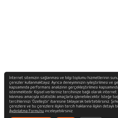
İnternet sitemizin sağlanması ve bilgi toplumu hizmetlerinin sunu
çerezler kullanmaktayız. Ayrıca deneyiminizin iyileştirilmesi ve gel
kapsamında performans analizinin gerçekleştirilmesi kapsamında
istenmektedir. Kişisel verileriniz tercihinize bağlı olarak internet
kılınması amacıyla istatistiki amaçlarla işlenebilecektir. İsteğe bağ
tercihlerinizi ‘Özelleştir’ ibaresine tıklayarak belirtebilirsiniz. Şir
çerezlere ve bu çerezlere ilişkin tercih haklarına ilişkin detaylı bi
Aydınlatma Formu'nu
inceleyebilirsiniz.