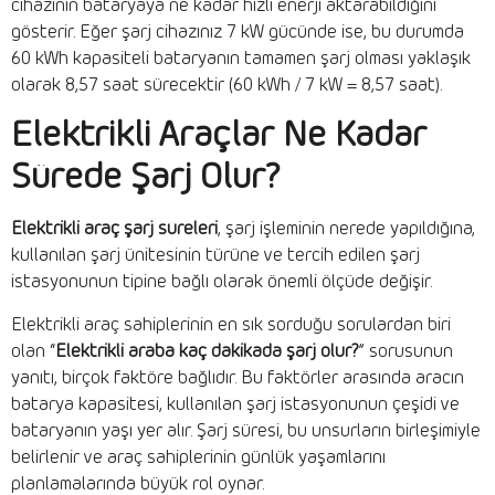
cihazının bataryaya ne kadar hızlı enerji aktarabildiğini
gösterir. Eğer şarj cihazınız 7 kW gücünde ise, bu durumda
60 kWh kapasiteli bataryanın tamamen şarj olması yaklaşık
olarak 8,57 saat sürecektir (60 kWh / 7 kW = 8,57 saat).
Elektrikli Araçlar Ne Kadar
Sürede Şarj Olur?
Elektrikli araç şarj süreleri
, şarj işleminin nerede yapıldığına,
kullanılan şarj ünitesinin türüne ve tercih edilen şarj
istasyonunun tipine bağlı olarak önemli ölçüde değişir.
Elektrikli araç sahiplerinin en sık sorduğu sorulardan biri
olan “
Elektrikli araba kaç dakikada şarj olur?
” sorusunun
yanıtı, birçok faktöre bağlıdır. Bu faktörler arasında aracın
batarya kapasitesi, kullanılan şarj istasyonunun çeşidi ve
bataryanın yaşı yer alır. Şarj süresi, bu unsurların birleşimiyle
belirlenir ve araç sahiplerinin günlük yaşamlarını
planlamalarında büyük rol oynar.