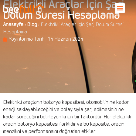
Elektrikli Araçlar İçin Şarj
Dolum Süresi Hesaplama
Anasayfa
›
Blog
›
Elektrikli Araçlar İçin Şarj Dolum Süresi
Hesaplama
Yayınlanma Tarihi:
14 Haziran 2024
Elektrikli araçların batarya kapasitesi, otomobilin ne kadar
enerji saklayabileceğini ve dolayısıyla şarj edilmesinin ne
kadar süreceğini belirleyen kritik bir faktördür. Her elektrikli
aracın batarya kapasitesi farklıdır ve bu kapasite, aracın
menzilini ve performansını doğrudan etkiler.