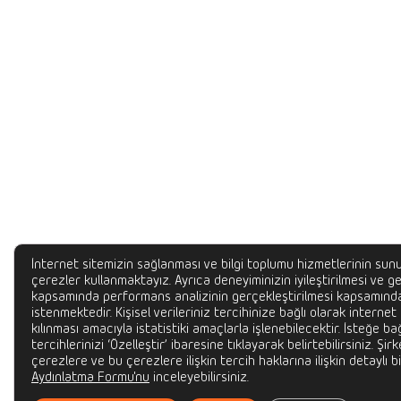
İnternet sitemizin sağlanması ve bilgi toplumu hizmetlerinin sunu
çerezler kullanmaktayız. Ayrıca deneyiminizin iyileştirilmesi ve gel
kapsamında performans analizinin gerçekleştirilmesi kapsamında
istenmektedir. Kişisel verileriniz tercihinize bağlı olarak internet
kılınması amacıyla istatistiki amaçlarla işlenebilecektir. İsteğe bağ
tercihlerinizi ‘Özelleştir’ ibaresine tıklayarak belirtebilirsiniz. Şir
çerezlere ve bu çerezlere ilişkin tercih haklarına ilişkin detaylı bi
Aydınlatma Formu'nu
inceleyebilirsiniz.