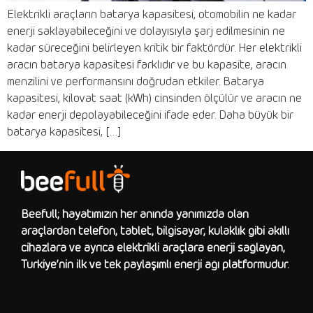
Elektrikli araçların batarya kapasitesi, otomobilin ne kadar
enerji saklayabileceğini ve dolayısıyla şarj edilmesinin ne
kadar süreceğini belirleyen kritik bir faktördür. Her elektrikli
aracın batarya kapasitesi farklıdır ve bu kapasite, aracın
menzilini ve performansını doğrudan etkiler. Batarya
kapasitesi, kilovat saat (kWh) cinsinden ölçülür ve aracın ne
kadar enerji depolayabileceğini ifade eder. Daha büyük bir
batarya kapasitesi, […]
Beefull; hayatımızın her anında yanımızda olan
araçlardan telefon, tablet, bilgisayar, kulaklık gibi akıllı
cihazlara ve ayrıca elektrikli araçlara enerji sağlayan,
Türkiye’nin ilk ve tek paylaşımlı enerji ağı platformudur.