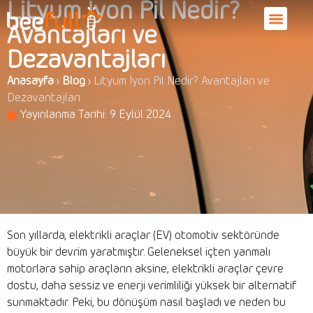
Lityum İyon Pil Nedir?
Avantajları ve
Dezavantajları
Anasayfa
›
Blog
›
Lityum İyon Pil Nedir? Avantajları ve
Dezavantajları
Yayınlanma Tarihi:
9 Eylül 2024
Son yıllarda, elektrikli araçlar (EV) otomotiv sektöründe
büyük bir devrim yaratmıştır. Geleneksel içten yanmalı
motorlara sahip araçların aksine, elektrikli araçlar çevre
dostu, daha sessiz ve enerji verimliliği yüksek bir alternatif
sunmaktadır. Peki, bu dönüşüm nasıl başladı ve neden bu