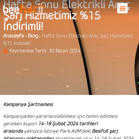
Hafta Sonu Elektrikli Araç
Şarj Hizmetimiz %15
İndirimli!
Anasayfa
›
Blog
›
Hafta Sonu Elektrikli Araç Şarj Hizmetimiz
%15 İndirimli!
Yayınlanma Tarihi:
30 Nisan 2024
Kampanya Şartnamesi
Kampanyadan yararlanılabilmesi için temin edilmesi
gereken kupon
14-18 Şubat 2024 tarihleri
arasında
yalnızca İstinye Park AVM’deki
Beefull şarj
istasyonu
noktası
ndan
alınabilecek olup 14-18 Şubat 2024