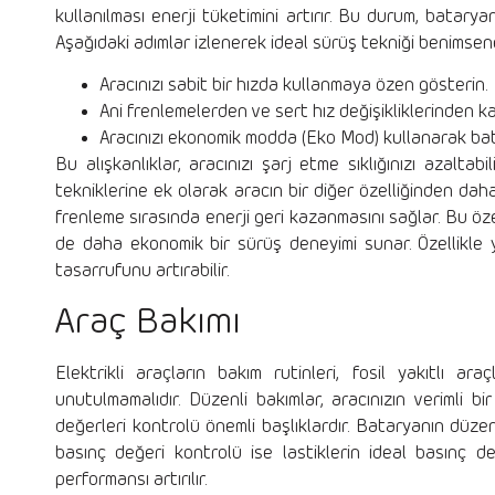
kullanılması enerji tüketimini artırır. Bu durum, batar
Aşağıdaki adımlar izlenerek ideal sürüş tekniği benimsene
Aracınızı sabit bir hızda kullanmaya özen gösterin.
Ani frenlemelerden ve sert hız değişikliklerinden ka
Aracınızı ekonomik modda (Eko Mod) kullanarak bata
Bu alışkanlıklar, aracınızı şarj etme sıklığınızı azalt
tekniklerine ek olarak aracın bir diğer özelliğinden daha
frenleme sırasında enerji geri kazanmasını sağlar. Bu öz
de daha ekonomik bir sürüş deneyimi sunar. Özellikle yo
tasarrufunu artırabilir.
Araç Bakımı
Elektrikli araçların bakım rutinleri, fosil yakıtlı ar
unutulmamalıdır. Düzenli bakımlar, aracınızın verimli b
değerleri kontrolü önemli başlıklardır. Bataryanın düzenl
basınç değeri kontrolü ise lastiklerin ideal basınç de
performansı artırılır.