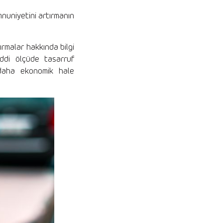
mnuniyetini artırmanın
ırmalar hakkında bilgi
ciddi ölçüde tasarruf
ı daha ekonomik hale