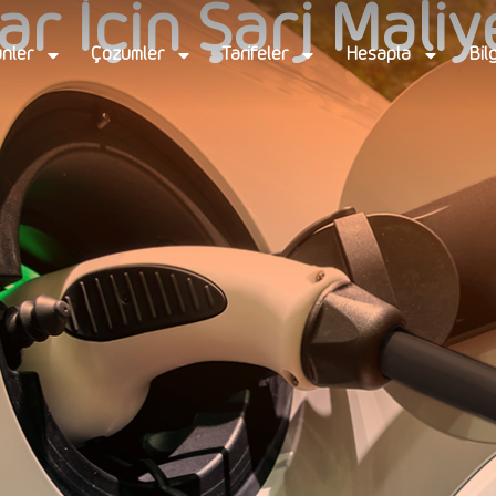
ar İçin Şarj Maliy
nler
Çözümler
Tarifeler
Hesapla
Bil