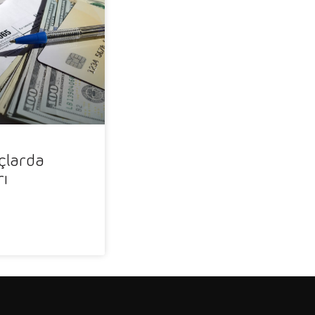
açlarda
rı