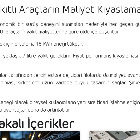
akıtlı Araçların Maliyet Kıyaslam
 ekonomik bir sürüş deneyimi sunmaları nedeniyle her geçen g
akıtlı araçların yakıt maliyetlerine göre oldukça düşüktür.
mek için ortalama 18 kWh enerji tüketir.
n yaklaşık 7 litre yakıt gerektirir. Fiyat performans kıyaslaması 
ılar tarafından tercih edilse de, ticari filolarda da maliyet avan
k olması, şirketlere uzun vadede büyük tasarruf sağlar. Şirke
neği olarak bireysel kullanıcıların yanı sıra ticari işletmeler iç
 avantajlar daha da artırılabilir.
akalı İçerikler