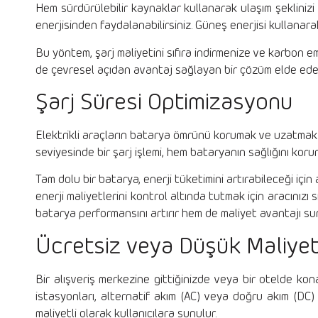
Hem sürdürülebilir kaynaklar kullanarak ulaşım şekliniz
enerjisinden faydalanabilirsiniz. Güneş enerjisi kullanarak 
Bu yöntem, şarj maliyetini sıfıra indirmenize ve karbo
de çevresel açıdan avantaj sağlayan bir çözüm elde eder
Şarj Süresi Optimizasyonu
Elektrikli araçların batarya ömrünü korumak ve uzatmak 
seviyesinde bir şarj işlemi, hem bataryanın sağlığını korur
Tam dolu bir batarya, enerji tüketimini artırabileceği içi
enerji maliyetlerini kontrol altında tutmak için aracınız
batarya performansını artırır hem de maliyet avantajı su
Ücretsiz veya Düşük Maliyetl
Bir alışveriş merkezine gittiğinizde veya bir otelde konak
istasyonları, alternatif akım (AC) veya doğru akım (DC)
maliyetli olarak kullanıcılara sunulur.