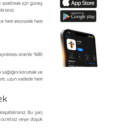
e azaltmak için güneş
irsiniz.
lece hem ekonomik hem
nılması önerilir. %80
ya sağlığını korumak ve
öntem, uzun vadede hem
ek
laşabilirsiniz. Bu şarj
ı ücretsiz veya düşük