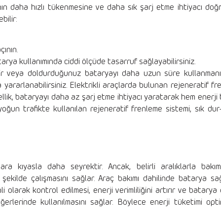
yanın daha hızlı tükenmesine ve daha sık şarj etme ihtiyacı doğm
bilir:
çının.
rya kullanımında ciddi ölçüde tasarruf sağlayabilirsiniz.
abilir veya doldurduğunuz bataryayı daha uzun süre kullanmanız
 yararlanabilirsiniz. Elektrikli araçlarda bulunan rejeneratif fre
ellik, bataryayı daha az şarj etme ihtiyacı yaratarak hem enerj
ğun trafikte kullanılan rejeneratif frenleme sistemi, sık dur-
açlara kıyasla daha seyrektir. Ancak, belirli aralıklarla bakı
ir şekilde çalışmasını sağlar. Araç bakımı dahilinde batarya sağ
i olarak kontrol edilmesi, enerji verimliliğini artırır ve batarya
ğerlerinde kullanılmasını sağlar. Böylece enerji tüketimi opti