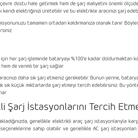
i çevre dostu hale getirmek hem de şarj maliyetini önemli ölçüd
kendi elektriğinizi üretebilir ve bu elektrikle aracınızı şarj edebil
n emisyonunuzu tamamen ortadan kaldırmanıza olanak tanır. Böy
siniz.
için her şarj işleminde bataryayı %100’e kadar doldurmaktan kaçı
 hem de verimli bir şarj sağlar.
n aracınızı daha sık şarj etmeniz gerekebilir. Bunun yerine, batar
ı sık sık küçük miktarlarda şarj etmeyi tercih edebilirsiniz. Bu y
nar.
i Şarj İstasyonlarını Tercih Etm
ladığınızda, genellikle elektrikli araç şarj istasyonlarıyla karşı
 seçeneklerine sahip olabilir ve genellikle AC şarj istasyonlar