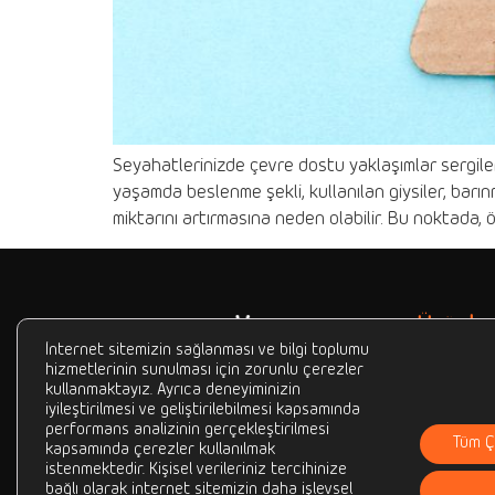
Seyahatlerinizde çevre dostu yaklaşımlar sergileme
yaşamda beslenme şekli, kullanılan giysiler, barın
miktarını artırmasına neden olabilir. Bu noktada, ö
Ürünler
AC Şarj İsta
İnternet sitemizin sağlanması ve bilgi toplumu
hizmetlerinin sunulması için zorunlu çerezler
DC Şarj İsta
kullanmaktayız. Ayrıca deneyiminizin
Beefull; hayatımızın her anında
iyileştirilmesi ve geliştirilebilmesi kapsamında
Paylaşımlı P
yanımızda olan araçlardan
performans analizinin gerçekleştirilmesi
Tüm Ç
telefon, tablet, bilgisayar,
kapsamında çerezler kullanılmak
istenmektedir. Kişisel verileriniz tercihinize
kulaklık gibi akıllı cihazlara ve
bağlı olarak internet sitemizin daha işlevsel