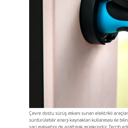
Çevre dostu sürüş imkanı sunan elektrikli araçlar 
sürdürülebilir enerji kaynakları kullanması ile bil
şarj maliyetini de azaltmak mümkündür. Tercih edile