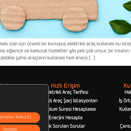
k sizin için önemli bir konuysa, elektrikli araç kullanımı bu iste
ma, eğlence ve kamusal hizmetler gibi pek çok unsur, bir insanın 
zellikle şahsi araçların kullanımı hem enerji […]
imiz
Hızlı Erişim
Ku
syonları
Elektrikli Araç Tarifesi
Ha
syonları
Elektrikli Araç Şarj İstasyonları
İş Ort
owerbank
Şarj Dolum Süresi Hesaplama
Kullan
erezleri Kabul Et
Enerjini Hesapla
Sık Sorulan Sorular
Çerez
Reddet