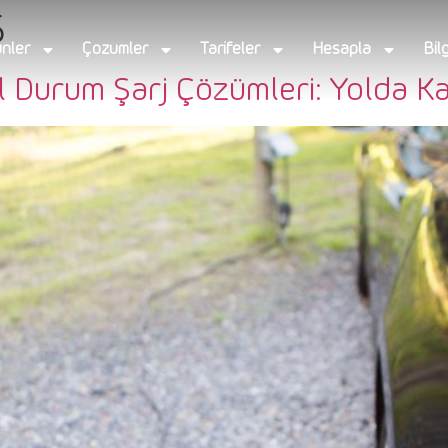
5
nler
Çözümler
Tarifeler
Hesapla
Bil
cil Durum Şarj Çözümleri: Yolda K