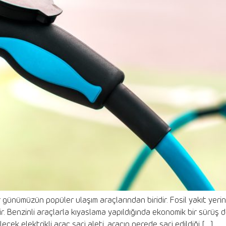
günümüzün popüler ulaşım araçlarından biridir. Fosil yakıt yerine
inir. Benzinli araçlarla kıyaslama yapıldığında ekonomik bir sürüş 
cek elektrikli araç şarj aleti, aracın nerede şarj edildiği […]