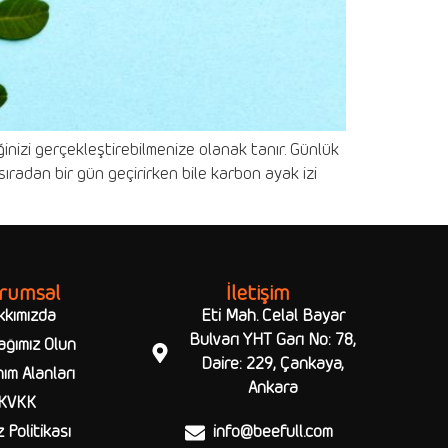
ğinizi gerçekleştirebilmenize olanak tanır. Günlük
sıradan bir gün geçirirken bile karbon ayak izi
rumsal
İletişim
kkımızda
Eti Mah. Celal Bayar
Bulvarı YHT Garı No: 78,
ağımız Olun
Daire: 229, Çankaya,
ım Alanları
Ankara
KVKK
 Politikası
info@beefull.com