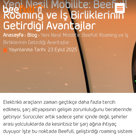
Yeni Nesil Mobilite: Beefull
Roaming ve İş Birliklerinin
Getirdiği Avantajlar
Anasayfa
›
Blog
›
Yeni Nesil Mobilite: Beefull Roaming ve İş
Birliklerinin Getirdiği Avantajlar
Yayınlanma Tarihi:
23 Eylül 2025
Elektrikli araçların zaman geçtikçe daha fazla tercih
edilmesi, şarj altyapısının gelişim zorunluluğunu beraberinde
getiriyor. Sürücüler artık sadece şehir içinde değil, şehirler
arası yolculuklarda da kesintisiz bir şarj ağına ihtiyaç
duyuyor. İşte bu noktada Beefull, geliştirdiği roaming sistemi