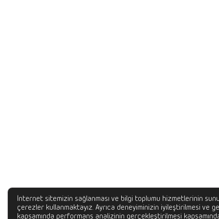
İnternet sitemizin sağlanması ve bilgi toplumu hizmetlerinin sunu
çerezler kullanmaktayız. Ayrıca deneyiminizin iyileştirilmesi ve gel
kapsamında performans analizinin gerçekleştirilmesi kapsamında