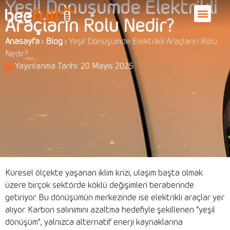
Yeşil Dönüşümde Elektrikli
Araçların Rolü Nedir?
Anasayfa
›
Blog
›
Yeşil Dönüşümde Elektrikli Araçların Rolü
Nedir?
Yayınlanma Tarihi:
20 Mayıs 2025
Küresel ölçekte yaşanan iklim krizi, ulaşım başta olmak
üzere birçok sektörde köklü değişimleri beraberinde
getiriyor. Bu dönüşümün merkezinde ise elektrikli araçlar yer
alıyor. Karbon salınımını azaltma hedefiyle şekillenen “yeşil
dönüşüm”, yalnızca alternatif enerji kaynaklarına