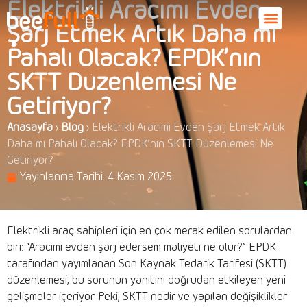
Elektrikli Aracımı Evden
Şarj Etmek Artık Daha mı
Pahalı Olacak? EPDK’nın
SKTT Düzenlemesi Ne
Getiriyor?
Anasayfa
›
Blog
›
Elektrikli Aracımı Evden Şarj Etmek Artık
Daha mı Pahalı Olacak? EPDK’nın SKTT Düzenlemesi Ne
Getiriyor?
Yayınlanma Tarihi:
4 Kasım 2025
Elektrikli araç sahipleri için en çok merak edilen sorulardan
biri: “Aracımı evden şarj edersem maliyeti ne olur?” EPDK
tarafından yayımlanan Son Kaynak Tedarik Tarifesi (SKTT)
düzenlemesi, bu sorunun yanıtını doğrudan etkileyen yeni
gelişmeler içeriyor. Peki, SKTT nedir ve yapılan değişiklikler