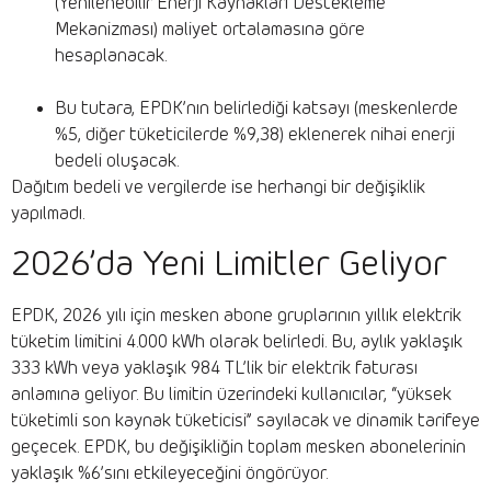
(Yenilenebilir Enerji Kaynakları Destekleme
Mekanizması) maliyet ortalamasına göre
hesaplanacak.
Bu tutara, EPDK’nın belirlediği katsayı (meskenlerde
%5, diğer tüketicilerde %9,38) eklenerek nihai enerji
bedeli oluşacak.
Dağıtım bedeli ve vergilerde ise herhangi bir değişiklik
yapılmadı.
2026’da Yeni Limitler Geliyor
EPDK, 2026 yılı için mesken abone gruplarının yıllık elektrik
tüketim limitini 4.000 kWh olarak belirledi. Bu, aylık yaklaşık
333 kWh veya yaklaşık 984 TL’lik bir elektrik faturası
anlamına geliyor. Bu limitin üzerindeki kullanıcılar, “yüksek
tüketimli son kaynak tüketicisi” sayılacak ve dinamik tarifeye
geçecek. EPDK, bu değişikliğin toplam mesken abonelerinin
yaklaşık %6’sını etkileyeceğini öngörüyor.