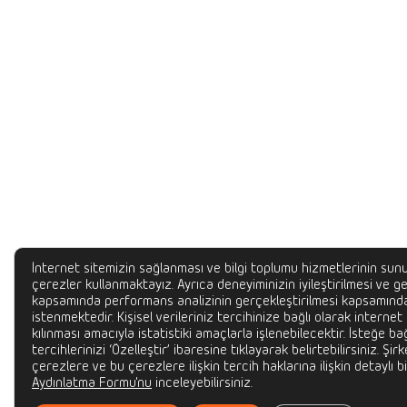
İnternet sitemizin sağlanması ve bilgi toplumu hizmetlerinin sunu
çerezler kullanmaktayız. Ayrıca deneyiminizin iyileştirilmesi ve gel
kapsamında performans analizinin gerçekleştirilmesi kapsamında
istenmektedir. Kişisel verileriniz tercihinize bağlı olarak internet
kılınması amacıyla istatistiki amaçlarla işlenebilecektir. İsteğe bağ
tercihlerinizi ‘Özelleştir’ ibaresine tıklayarak belirtebilirsiniz. Şir
çerezlere ve bu çerezlere ilişkin tercih haklarına ilişkin detaylı bi
Aydınlatma Formu'nu
inceleyebilirsiniz.