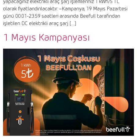
yapacağınız elektrikli araç şarj işlemleriniz 1 kWh/5 TL
olarak fiyatlandırılacaktır. –Kampanya, 19 Mayıs Pazartesi
günü 00.01-23.59 saatleri arasında Beefull tarafından
işletilen DC elektrikli araç şarj […]
1 Mayıs Kampanyası