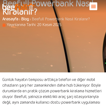
Beefull Powerbank Nasıl
Kiralanır?
Anasayfa
›
Blog
›
Beefull Powerbank Nasıl Kiralanır?
Yayınlanma Tarihi:
20 Kasım 2025
Günlük hayatın temposu arttıkça telefon ve diğer mobil
cihazların şarjı her zamankinden daha hızlı tükeniyor. Böyle
durumlarda en pratik çözüm powerbank kiralama hizmetleri
oluyor. Beefull, yalnızca elektrikli araç şarj istasyonlarıyla
değil, aynı zamanda kullanıcı dostu powerbank uygulaması