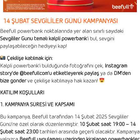
14 ŞUBAT SEVGİLİLER GÜNÜ KAMPANYASI
Beefull powerbank noktalarında yer alan sınırlı sayıdaki
Sevgililer Günü temalı kalpli powerbank
‘i bul, sevgini
paylaşabileceğin hediyeyi kap!
Çekilişe katılmak için:
Kalpli powerbank’i bulduğunda fotoğrafını çek,
Instagram
story’de @beefullcom’u etiketleyerek paylaş
ya da
DM’den
bize gönder
ve çekilişe katılmaya hak kazan!
KATILIM KOŞULLARI
1. KAMPANYA SÜRESİ VE KAPSAMI
Bu kampanya, Beefull tarafından 14 Şubat 2025 Sevgililer
Günü’ne özel olarak düzenlenmiştir.
10 Şubat saat 19:00 – 14
Şubat saat 23:00
tarihleri arasında geçerli olacaktır. Kampanya
yalnızca
Beefull uygulaması üzerinden kiralanan powerbankler