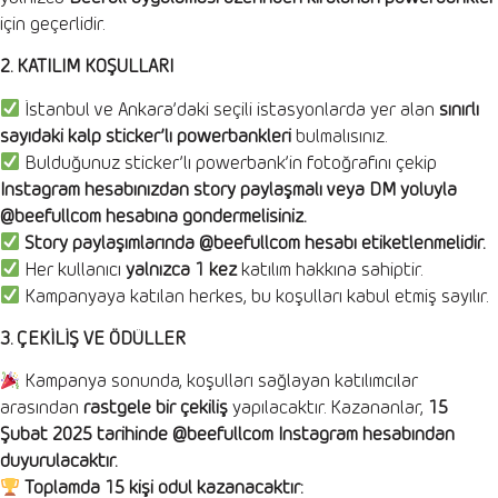
için geçerlidir.
2. KATILIM KOŞULLARI
İstanbul ve Ankara’daki seçili istasyonlarda yer alan
sınırlı
sayıdaki kalp sticker’lı powerbankleri
bulmalısınız.
Bulduğunuz sticker’lı powerbank’in fotoğrafını çekip
Instagram hesabınızdan story paylaşmalı veya DM yoluyla
@beefullcom hesabına göndermelisiniz.
Story paylaşımlarında @beefullcom hesabı etiketlenmelidir.
Her kullanıcı
yalnızca 1 kez
katılım hakkına sahiptir.
Kampanyaya katılan herkes, bu koşulları kabul etmiş sayılır.
3. ÇEKİLİŞ VE ÖDÜLLER
Kampanya sonunda, koşulları sağlayan katılımcılar
arasından
rastgele bir çekiliş
yapılacaktır. Kazananlar,
15
Şubat 2025 tarihinde @beefullcom Instagram hesabından
duyurulacaktır.
Toplamda 15 kişi ödül kazanacaktır: