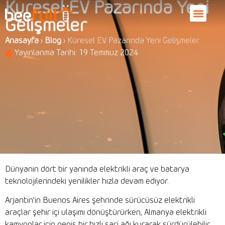
Küresel EV Pazarında Yeni
Gelişmeler
Anasayfa
›
Blog
›
Küresel EV Pazarında Yeni Gelişmeler
Yayınlanma Tarihi:
19 Temmuz 2024
Dünyanın dört bir yanında elektrikli araç ve batarya
teknolojilerindeki yenilikler hızla devam ediyor.
Arjantin’in Buenos Aires şehrinde sürücüsüz elektrikli
araçlar şehir içi ulaşımı dönüştürürken, Almanya elektrikli
kamyonlar için geniş bir hızlı şarj ağı kurarak sürdürülebilir