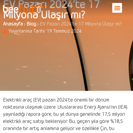
EV Pazarı 2024’te 17
Milyona Ulaşır mı?
Anasayfa
›
Blog
›
EV Pazarı 2024’te 17 Milyona Ulaşır mı?
Yayınlanma Tarihi:
19 Temmuz 2024
Elektrikli araç (EV) pazarı 2024’te önemli bir dönüm
noktasına ulaşmak üzere. Uluslararası Enerji Ajansı’nın (IEA)
yayınladığı rapora göre, bu yıl dünya genelinde 17,5 milyon
elektrikli araç satışı bekleniyor. Bu, geçen yıla göre %18,5
oranında bir artış anlamına geliyor ve özellikle Çin, bu