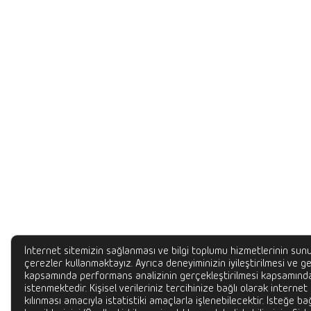
İnternet sitemizin sağlanması ve bilgi toplumu hizmetlerinin sunu
çerezler kullanmaktayız. Ayrıca deneyiminizin iyileştirilmesi ve gel
kapsamında performans analizinin gerçekleştirilmesi kapsamında
istenmektedir. Kişisel verileriniz tercihinize bağlı olarak internet
kılınması amacıyla istatistiki amaçlarla işlenebilecektir. İsteğe bağ