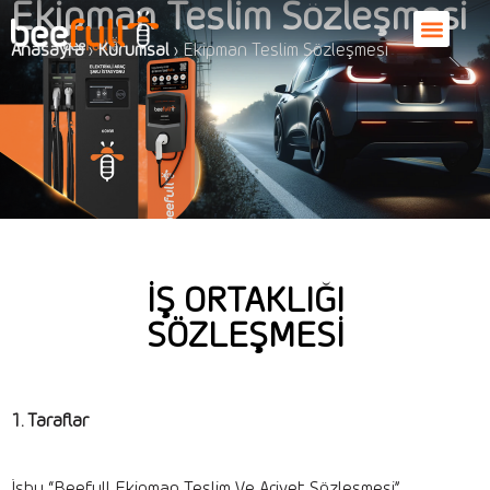
Ekipman Teslim Sözleşmesi
Anasayfa
›
Kurumsal
›
Ekipman Teslim Sözleşmesi
İŞ ORTAKLIĞI
SÖZLEŞMESİ
1. Taraflar
İşbu “Beefull Ekipman Teslim Ve Ariyet Sözleşmesi”