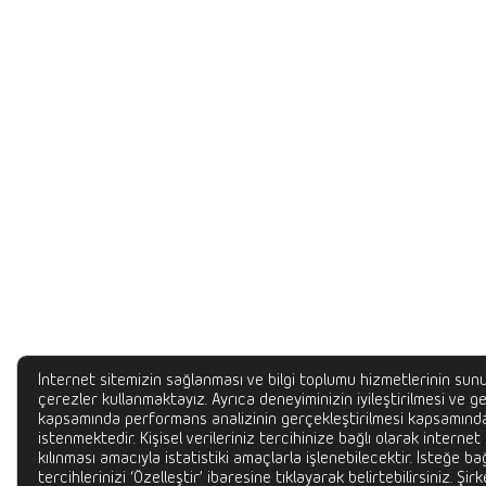
İnternet sitemizin sağlanması ve bilgi toplumu hizmetlerinin sunu
çerezler kullanmaktayız. Ayrıca deneyiminizin iyileştirilmesi ve gel
kapsamında performans analizinin gerçekleştirilmesi kapsamında
istenmektedir. Kişisel verileriniz tercihinize bağlı olarak internet
kılınması amacıyla istatistiki amaçlarla işlenebilecektir. İsteğe bağ
tercihlerinizi ‘Özelleştir’ ibaresine tıklayarak belirtebilirsiniz. Şir