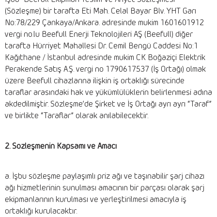
(Sözleşme) bir tarafta Eti Mah. Celal Bayar Blv. YHT Garı
No:78/229 Çankaya/Ankara. adresinde mukim 1601601912
vergi no.lu Beefull Enerji Teknolojileri AŞ (Beefull) diğer
tarafta Hürriyet Mahallesi Dr. Cemil Bengü Caddesi No:1
Kağıthane / İstanbul adresinde mukim CK Boğaziçi Elektrik
Perakende Satış A.Ş. vergi no 1790617537 (İş Ortağı) olmak
üzere Beefull cihazlarına ilişkin iş ortaklığı sürecinde
taraflar arasındaki hak ve yükümlülüklerin belirlenmesi adına
akdedilmiştir. Sözleşme’de Şirket ve İş Ortağı ayrı ayrı “Taraf”
ve birlikte “Taraflar” olarak anılabilecektir.
2. Sözleşmenin Kapsamı ve Amacı
a. İşbu sözleşme paylaşımlı priz ağı ve taşınabilir şarj cihazı
ağı hizmetlerinin sunulması amacının bir parçası olarak şarj
ekipmanlarının kurulması ve yerleştirilmesi amacıyla iş
ortaklığı kurulacaktır.