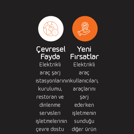
Çevresel
Yeni
Fayda
Fırsatlar
Elektrikli
Elektrikli
araç şarj
araç
istasyonlarının
kullanıcıları,
kurulumu,
araçlarını
restoran ve
şarj
dinlenme
ederken
servisleri
işletmenin
işletmelerinin
sunduğu
çevre dostu
diğer ürün