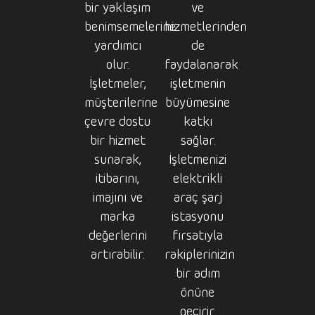
bir yaklaşım
ve
benimsemelerine
hizmetlerinden
yardımcı
de
olur.
faydalanarak
İşletmeler,
işletmenin
müşterilerine
büyümesine
çevre dostu
katkı
bir hizmet
sağlar.
sunarak,
İşletmenizi
itibarını,
elektrikli
imajını ve
araç şarj
marka
istasyonu
değerlerini
fırsatıyla
artırabilir.
rakiplerinizin
bir adım
önüne
geçirir.