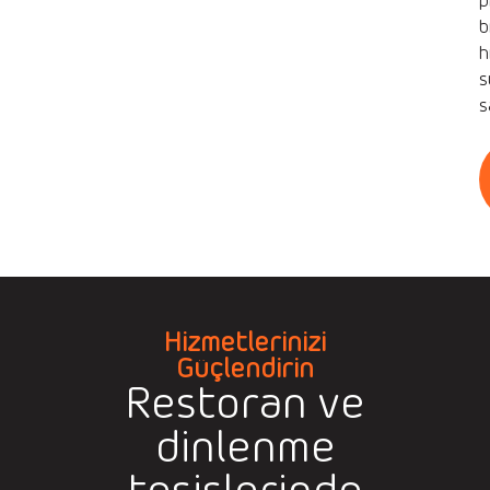
p
b
h
s
s
Hizmetlerinizi
Güçlendirin
Restoran ve
dinlenme