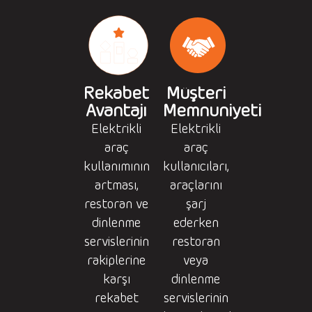
Rekabet
Müşteri
Avantajı
Memnuniyeti
Elektrikli
Elektrikli
araç
araç
kullanımının
kullanıcıları,
artması,
araçlarını
restoran ve
şarj
dinlenme
ederken
servislerinin
restoran
rakiplerine
veya
karşı
dinlenme
rekabet
servislerinin