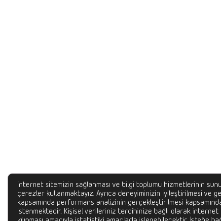
İnternet sitemizin sağlanması ve bilgi toplumu hizmetlerinin sunu
çerezler kullanmaktayız. Ayrıca deneyiminizin iyileştirilmesi ve gel
kapsamında performans analizinin gerçekleştirilmesi kapsamında
istenmektedir. Kişisel verileriniz tercihinize bağlı olarak internet
kılınması amacıyla istatistiki amaçlarla işlenebilecektir. İsteğe bağ