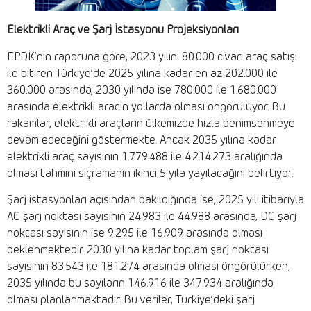
Elektrikli Araç ve Şarj İstasyonu Projeksiyonları
EPDK’nın raporuna göre, 2023 yılını 80.000 civarı araç satışı
ile bitiren Türkiye’de 2025 yılına kadar en az 202.000 ile
360.000 arasında, 2030 yılında ise 780.000 ile 1.680.000
arasında elektrikli aracın yollarda olması öngörülüyor. Bu
rakamlar, elektrikli araçların ülkemizde hızla benimsenmeye
devam edeceğini göstermekte. Ancak 2035 yılına kadar
elektrikli araç sayısının 1.779.488 ile 4.214.273 aralığında
olması tahmini sıçramanın ikinci 5 yıla yayılacağını belirtiyor.
Şarj istasyonları açısından bakıldığında ise, 2025 yılı itibarıyla
AC şarj noktası sayısının 24.983 ile 44.988 arasında, DC şarj
noktası sayısının ise 9.295 ile 16.909 arasında olması
beklenmektedir. 2030 yılına kadar toplam şarj noktası
sayısının 83.543 ile 181.274 arasında olması öngörülürken,
2035 yılında bu sayıların 146.916 ile 347.934 aralığında
olması planlanmaktadır. Bu veriler, Türkiye’deki şarj