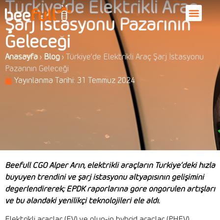
Türkiye’de Elektrikli Araç
Şarj İstasyonu Pazarının
Geleceği
Anasayfa
›
Blog
›
Türkiye’de Elektrikli Araç Şarj İstasyonu
Pazarının Geleceği
Yayınlanma Tarihi:
31 Temmuz 2024
Beefull CGO Alper Arın, elektrikli araçların Türkiye’deki hızla
büyüyen trendini ve şarj istasyonu altyapısının gelişimini
değerlendirerek; EPDK raporlarına göre öngörülen artışları
ve bu alandaki yenilikçi teknolojileri ele aldı.
Elektrikli araçlar (EV) ve plug-in hybrid araçlar (PHEV),