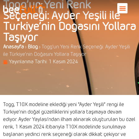
Togg’un Yeni Renk
Seçeneği: Ayder Yeşili ile
Türkiye’nin Doğasını Yollara
Taşıyor
Anasayfa
›
Blog
›
Togg’un Yeni Renk Seçeneği: Ayder Yeşili
ile Türkiye’nin Doğasını Yollara Taşıyor
Yayınlanma Tarihi:
1 Kasım 2024
Togg, T10X modeline eklediği yeni “Ayder Yeşili” rengi ile
Türkiye’nin doğal güzelliklerini yollara taşımaya devam
ediyor. Ayder Yaylası’ndan ilham alınarak oluşturulan bu özel
renk, 1 Kasım 2024 itibarıyla T10X modelinde sunulmaya
başlanan yedinci renk seçeneği olarak dikkat çekiyor ve