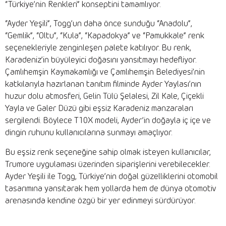
“Türkiye’nin Renkleri” konseptini tamamlıyor.
“Ayder Yeşili”, Togg’un daha önce sunduğu “Anadolu”,
“Gemlik”, “Oltu”, “Kula”, “Kapadokya” ve “Pamukkale” renk
seçenekleriyle zenginleşen palete katılıyor. Bu renk,
Karadeniz’in büyüleyici doğasını yansıtmayı hedefliyor.
Çamlıhemşin Kaymakamlığı ve Çamlıhemşin Belediyesi’nin
katkılarıyla hazırlanan tanıtım filminde Ayder Yaylası’nın
huzur dolu atmosferi, Gelin Tülü Şelalesi, Zil Kale, Çiçekli
Yayla ve Galer Düzü gibi eşsiz Karadeniz manzaraları
sergilendi. Böylece T10X modeli, Ayder’in doğayla iç içe ve
dingin ruhunu kullanıcılarına sunmayı amaçlıyor.
Bu eşsiz renk seçeneğine sahip olmak isteyen kullanıcılar,
Trumore uygulaması üzerinden siparişlerini verebilecekler.
Ayder Yeşili ile Togg, Türkiye’nin doğal güzelliklerini otomobil
tasarımına yansıtarak hem yollarda hem de dünya otomotiv
arenasında kendine özgü bir yer edinmeyi sürdürüyor.