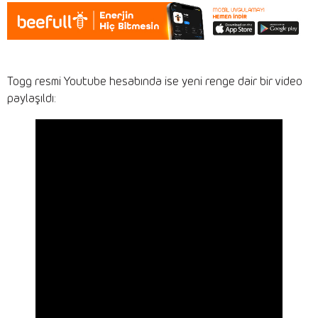
Togg resmi Youtube hesabında ise yeni renge dair bir video
paylaşıldı: