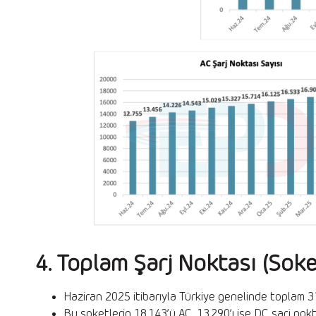
4. Toplam Şarj Noktası (Soke
Haziran 2025 itibarıyla Türkiye genelinde toplam 3
Bu soketlerin 18.143’ü AC, 13.290’ı ise DC şarj nokta