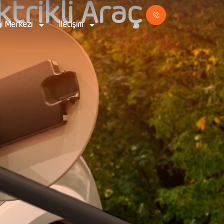
trikli Araç
gi Merkezi
İletişim