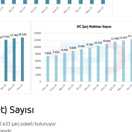
t) Sayısı
1.433 şarj soketi bulunuyor.
sıdır.