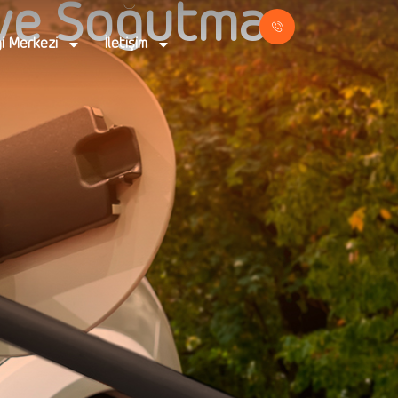
 ve Soğutma
gi Merkezi
İletişim