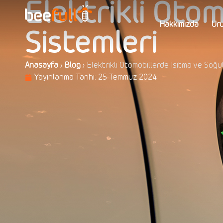
Elektrikli Oto
Hakkımızda
Ürü
Sistemleri
Anasayfa
›
Blog
›
Elektrikli Otomobillerde Isıtma ve Soğu
Yayınlanma Tarihi:
25 Temmuz 2024