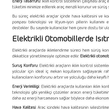
Enerji Tasarrufu:
İklim kontrol sisteminin çalışması araç en
tüketimi minimize edilerek araç menzili korunur ve sürüş sü
Bu süreç elektrikli araçlar içinde hava kalitesini ve kon
pompası teknolojisi ve lityum-iyon pillerin kullanımı ene
destekler. Bu sayede kullanıcılar hem çevre dostu bir ula
Elektrikli Otomobillerde Isı
Elektrikli araçlarda iklimlendirme süreci hem sürüş konf
dikkatlice yönetilmesiyle optimize edilir.
Elektrikli otomo
Sürüş Konforu:
Elektrikli araçların iklim kontrol sisteml
yolcular için ideal iç mekan koşullarını sağlayarak r
kullanıcıların konforunu artırır ve yolculuğu daha keyifli h
Enerji Verimliliği:
Elektrikli araçlarda kullanılan iklim kon
teknolojisi gibi yenilikçi çözümler aracın enerji tüketi
daha az enerji harcamasını sağlar böylece daha ekonomik
Hava Kalitesi:
Araç içindeki hava kalitesinin iyileştirilmes