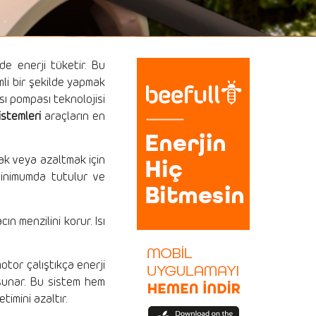
e enerji tüketir. Bu
imli bir şekilde yapmak
ısı pompası teknolojisi
istemleri
araçların en
mak veya azaltmak için
 minimumda tutulur ve
ın menzilini korur. Isı
motor çalıştıkça enerji
 sunar. Bu sistem hem
timini azaltır.