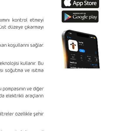
ımını kontrol etmeyi
n üst düzeye çıkarmayı
an koşullarını sağlar.
knolojisi kullanır. Bu
pası soğutma ve ısıtma
ısı pompasının ve diğer
da elektrikli araçların
ltreler özellikle şehir