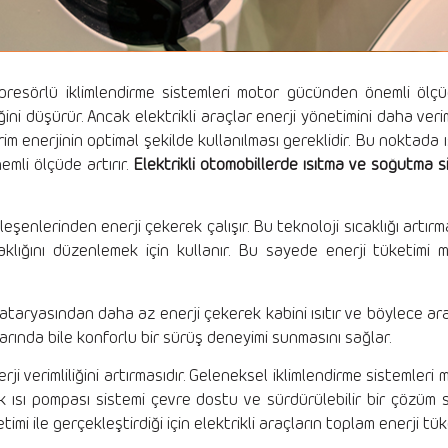
resörlü iklimlendirme sistemleri motor gücünden önemli ölçüd
iğini düşürür. Ancak elektrikli araçlar enerji yönetimini daha ver
irim enerjinin optimal şekilde kullanılması gereklidir. Bu noktada 
nemli ölçüde artırır.
Elektrikli otomobillerde ısıtma ve soğutma s
eşenlerinden enerji çekerek çalışır. Bu teknoloji sıcaklığı artır
caklığını düzenlemek için kullanır. Bu sayede enerji tüketimi
bataryasından daha az enerji çekerek kabini ısıtır ve böylece arac
arında bile konforlu bir sürüş deneyimi sunmasını sağlar.
rji verimliliğini artırmasıdır. Geleneksel iklimlendirme sistemleri 
cak ısı pompası sistemi çevre dostu ve sürdürülebilir bir çözüm
i ile gerçekleştirdiği için elektrikli araçların toplam enerji tüke