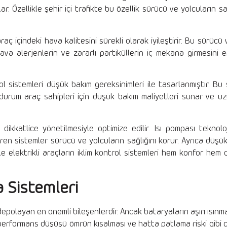
ar. Özellikle şehir içi trafikte bu özellik sürücü ve yolcuların s
ç içindeki hava kalitesini sürekli olarak iyileştirir. Bu sürücü v
ava alerjenlerin ve zararlı partiküllerin iç mekana girmesini
rol sistemleri düşük bakım gereksinimleri ile tasarlanmıştır. Bu
Bu durum araç sahipleri için düşük bakım maliyetleri sunar ve
dikkatlice yönetilmesiyle optimize edilir. Isı pompası teknolojis
tiren sistemler sürücü ve yolcuların sağlığını korur. Ayrıca düşü
 elektrikli araçların iklim kontrol sistemleri hem konfor hem de
 Sistemleri
 depolayan en önemli bileşenlerdir. Ancak bataryaların aşırı ısınm
 performans düşüşü ömrün kısalması ve hatta patlama riski gibi c