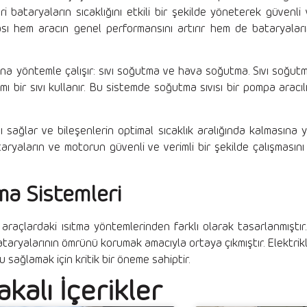
i bataryaların sıcaklığını etkili bir şekilde yöneterek güvenli 
ması hem aracın genel performansını artırır hem de bataryala
ana yöntemle çalışır: sıvı soğutma ve hava soğutma. Sıvı soğut
mı bir sıvı kullanır. Bu sistemde soğutma sıvısı bir pompa aracılı
nı sağlar ve bileşenlerin optimal sıcaklık aralığında kalmasına ya
ryaların ve motorun güvenli ve verimli bir şekilde çalışmasını
ma Sistemleri
raçlardaki ısıtma yöntemlerinden farklı olarak tasarlanmıştır. B
bataryalarının ömrünü korumak amacıyla ortaya çıkmıştır. Elektrikl
u sağlamak için kritik bir öneme sahiptir.
akalı İçerikler