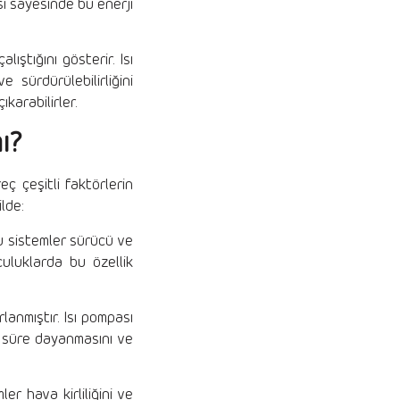
isi sayesinde bu enerji
ıştığını gösterir. Isı
e sürdürülebilirliğini
karabilirler.
ı?
eç çeşitli faktörlerin
ilde:
Bu sistemler sürücü ve
culuklarda bu özellik
lanmıştır. Isı pompası
un süre dayanmasını ve
ler hava kirliliğini ve