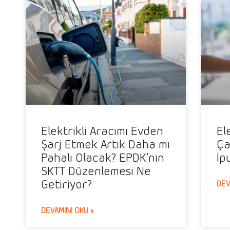
Elektrikli Aracımı Evden
El
Şarj Etmek Artık Daha mı
Ça
Pahalı Olacak? EPDK’nın
İp
SKTT Düzenlemesi Ne
Getiriyor?
DEV
DEVAMINI OKU »