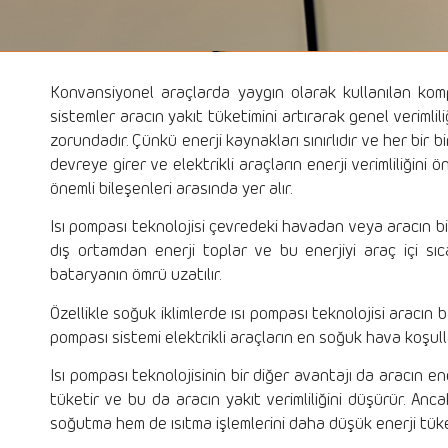
Konvansiyonel araçlarda yaygın olarak kullanılan komp
sistemler aracın yakıt tüketimini artırarak genel verimlil
zorundadır. Çünkü enerji kaynakları sınırlıdır ve her bir b
devreye girer ve elektrikli araçların enerji verimliliğini ö
önemli bileşenleri arasında yer alır.
Isı pompası teknolojisi çevredeki havadan veya aracın bil
dış ortamdan enerji toplar ve bu enerjiyi araç içi sı
bataryanın ömrü uzatılır.
Özellikle soğuk iklimlerde ısı pompası teknolojisi aracın 
pompası sistemi elektrikli araçların en soğuk hava koşull
Isı pompası teknolojisinin bir diğer avantajı da aracın ene
tüketir ve bu da aracın yakıt verimliliğini düşürür. An
soğutma hem de ısıtma işlemlerini daha düşük enerji tüketim