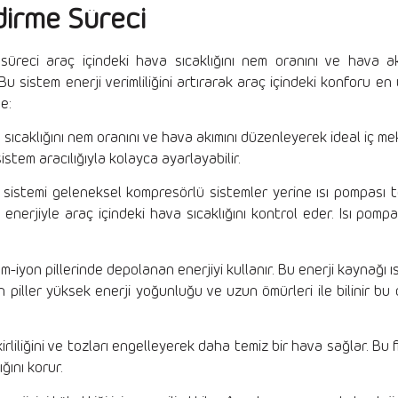
dirme Süreci
üreci araç içindeki hava sıcaklığını nem oranını ve hava ak
. Bu sistem enerji verimliliğini artırarak araç içindeki konforu e
de:
sıcaklığını nem oranını ve hava akımını düzenleyerek ideal iç mek
istem aracılığıyla kolayca ayarlayabilir.
l sistemi geleneksel kompresörlü sistemler yerine ısı pompası te
ığı enerjiyle araç içindeki hava sıcaklığını kontrol eder. Isı pom
um-iyon pillerinde depolanan enerjiyi kullanır. Bu enerji kaynağı 
on piller yüksek enerji yoğunluğu ve uzun ömürleri ile bilinir bu 
rliliğini ve tozları engelleyerek daha temiz bir hava sağlar. Bu fi
ğını korur.