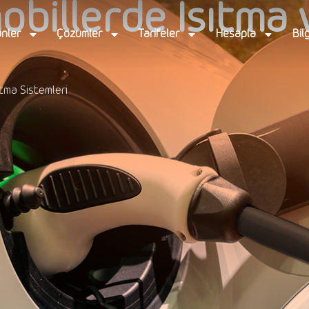
mobillerde Isıtma
nler
Çözümler
Tarifeler
Hesapla
Bil
tma Sistemleri