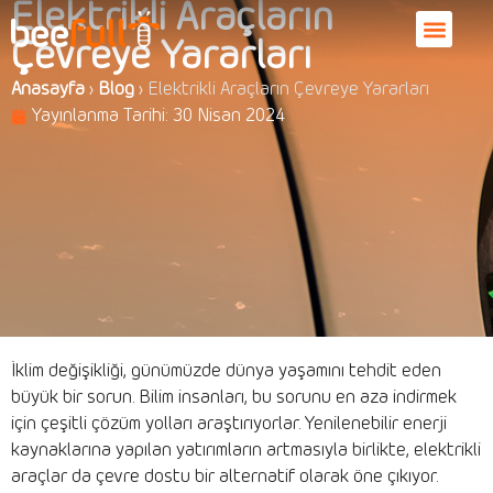
Elektrikli Araçların
Çevreye Yararları
Anasayfa
›
Blog
›
Elektrikli Araçların Çevreye Yararları
Yayınlanma Tarihi:
30 Nisan 2024
İklim değişikliği, günümüzde dünya yaşamını tehdit eden
büyük bir sorun. Bilim insanları, bu sorunu en aza indirmek
için çeşitli çözüm yolları araştırıyorlar. Yenilenebilir enerji
kaynaklarına yapılan yatırımların artmasıyla birlikte, elektrikli
araçlar da çevre dostu bir alternatif olarak öne çıkıyor.