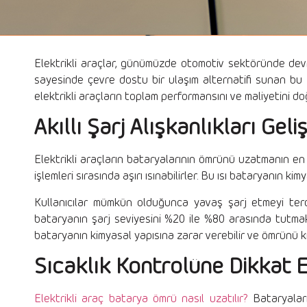
Elektrikli araçlar, günümüzde otomotiv sektöründe devrim 
sayesinde çevre dostu bir ulaşım alternatifi sunan bu a
elektrikli araçların toplam performansını ve maliyetini d
Akıllı Şarj Alışkanlıkları Gel
Elektrikli araçların bataryalarının ömrünü uzatmanın en etk
işlemleri sırasında aşırı ısınabilirler. Bu ısı bataryanın
Kullanıcılar mümkün olduğunca yavaş şarj etmeyi tercih
bataryanın şarj seviyesini %20 ile %80 arasında tutma
bataryanın kimyasal yapısına zarar verebilir ve ömrünü kı
Sıcaklık Kontrolüne Dikkat
Elektrikli araç batarya ömrü nasıl uzatılır?
Bataryaların