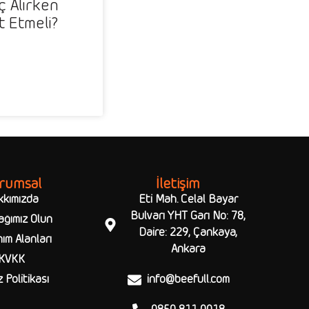
aç Alırken
t Etmeli?
rumsal
İletişim
kkımızda
Eti Mah. Celal Bayar
Bulvarı YHT Garı No: 78,
ağımız Olun
Daire: 229, Çankaya,
ım Alanları
Ankara
KVKK
 Politikası
info@beefull.com