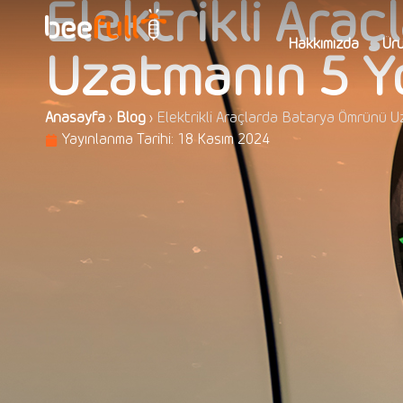
Elektrikli Ara
Hakkımızda
Ürü
Uzatmanın 5 Y
Anasayfa
›
Blog
›
Elektrikli Araçlarda Batarya Ömrünü U
Yayınlanma Tarihi:
18 Kasım 2024