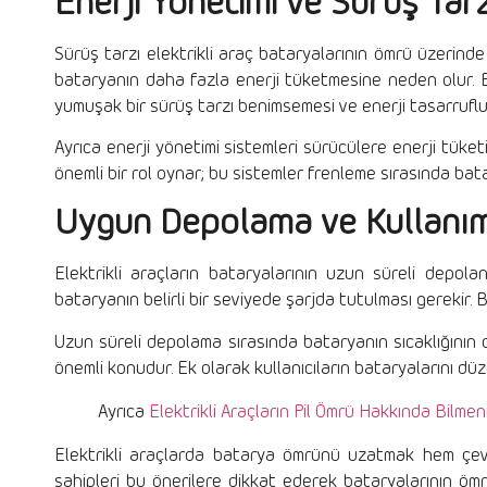
Enerji Yönetimi ve Sürüş Tar
Sürüş tarzı elektrikli araç bataryalarının ömrü üzerind
bataryanın daha fazla enerji tüketmesine neden olur. B
yumuşak bir sürüş tarzı benimsemesi ve enerji tasarrufl
Ayrıca enerji yönetimi sistemleri sürücülere enerji tüket
önemli bir rol oynar; bu sistemler frenleme sırasında ba
Uygun Depolama ve Kullanı
Elektrikli araçların bataryalarının uzun süreli depola
bataryanın belirli bir seviyede şarjda tutulması gerekir
Uzun süreli depolama sırasında bataryanın sıcaklığının 
önemli konudur. Ek olarak kullanıcıların bataryalarını düze
Ayrıca
Elektrikli Araçların Pil Ömrü Hakkında Bilme
Elektrikli araçlarda batarya ömrünü uzatmak hem çevre
sahipleri bu önerilere dikkat ederek bataryalarının ömr