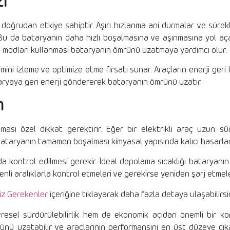
zı
e doğrudan etkiye sahiptir. Aşırı hızlanma ani durmalar ve sürek
u da bataryanın daha hızlı boşalmasına ve aşınmasına yol açar
u modları kullanması bataryanın ömrünü uzatmaya yardımcı olur.
imini izleme ve optimize etme fırsatı sunar. Araçların enerji geri
taryaya geri enerji göndererek bataryanın ömrünü uzatır.
m
nması özel dikkat gerektirir. Eğer bir elektrikli araç uzun s
. Bataryanın tamamen boşalması kimyasal yapısında kalıcı hasarla
da kontrol edilmesi gerekir. İdeal depolama sıcaklığı bataryanı
nli aralıklarla kontrol etmeleri ve gerekirse yeniden şarj etmeler
niz Gerekenler
içeriğine tıklayarak daha fazla detaya ulaşabilirsin
sel sürdürülebilirlik hem de ekonomik açıdan önemli bir konu
ünü uzatabilir ve araçlarının performansını en üst düzeye çıkar