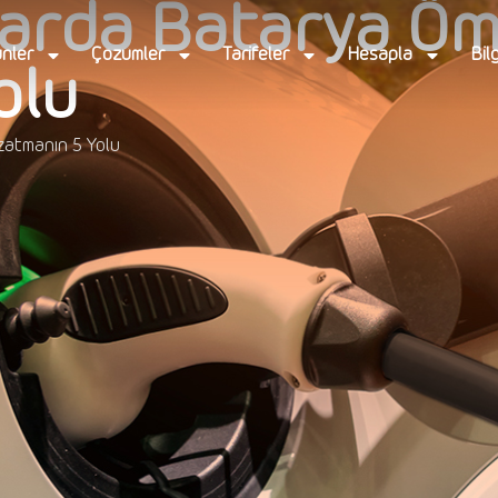
çlarda Batarya Ö
nler
Çözümler
Tarifeler
Hesapla
Bil
olu
zatmanın 5 Yolu