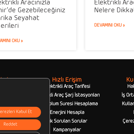
ektrikli Aracınızla
Elektrikli Ar
mir’de Gezebileceğiniz
Nelere Dikka
rika Seyahat
erileri
DEVAMINI OKU »
AMINI OKU »
imiz
Hızlı Erişim
Ku
syonları
Elektrikli Araç Tarifesi
Ha
syonları
Elektrikli Araç Şarj İstasyonları
İş Ort
owerbank
Şarj Dolum Süresi Hesaplama
Kullan
erezleri Kabul Et
Enerjini Hesapla
Sık Sorulan Sorular
Çerez
Reddet
Kampanyalar