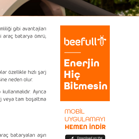
iliği gibi avantajları
li araç batarya ömrü,
ar özellikle hızlı şarj
sine neden olur.
kullanmalıdır. Ayrıca
arj veya tam boşaltma
raç bataryaları aşırı