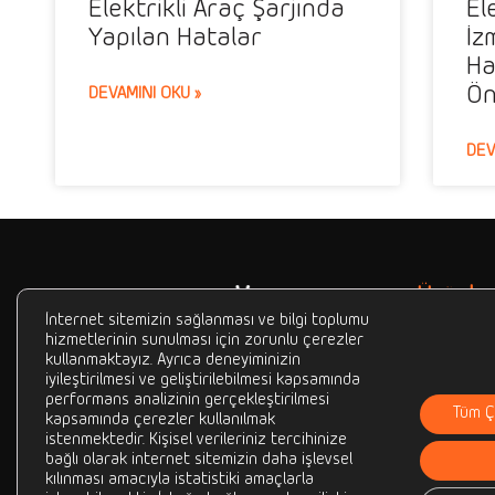
Elektrikli Araç Şarjında
El
Yapılan Hatalar
İz
Ha
Ön
DEVAMINI OKU »
DEV
Ürünler
AC Şarj İsta
İnternet sitemizin sağlanması ve bilgi toplumu
hizmetlerinin sunulması için zorunlu çerezler
DC Şarj İsta
kullanmaktayız. Ayrıca deneyiminizin
Beefull; hayatımızın her anında
iyileştirilmesi ve geliştirilebilmesi kapsamında
Paylaşımlı P
yanımızda olan araçlardan
performans analizinin gerçekleştirilmesi
Tüm Ç
telefon, tablet, bilgisayar,
kapsamında çerezler kullanılmak
istenmektedir. Kişisel verileriniz tercihinize
kulaklık gibi akıllı cihazlara ve
bağlı olarak internet sitemizin daha işlevsel
ayrıca elektrikli araçlara enerji
kılınması amacıyla istatistiki amaçlarla