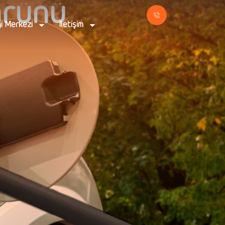
mrünü
gi Merkezi
İletişim