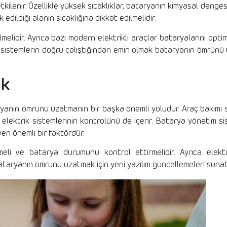
tkilenir. Özellikle yüksek sıcaklıklar, bataryanın kimyasal denges
edildiği alanın sıcaklığına dikkat edilmelidir.
lidir. Ayrıca bazı modern elektrikli araçlar bataryalarını opti
 sistemlerin doğru çalıştığından emin olmak bataryanın ömrünü u
ek
aryanın ömrünü uzatmanın bir başka önemli yoludur. Araç bakımı
 elektrik sistemlerinin kontrolünü de içerir. Batarya yönetim sis
yen önemli bir faktördür.
meli ve batarya durumunu kontrol ettirmelidir. Ayrıca elektri
bataryanın ömrünü uzatmak için yeni yazılım güncellemeleri sunabi