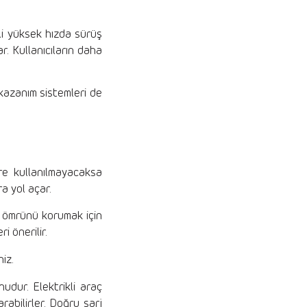
li yüksek hızda sürüş
. Kullanıcıların daha
 kazanım sistemleri de
üre kullanılmayacaksa
ra yol açar.
n ömrünü korumak için
i önerilir.
iz.
dur. Elektrikli araç
abilirler. Doğru şarj