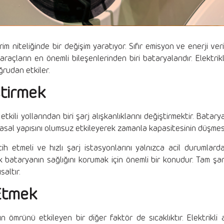
niteliğinde bir değişim yaratıyor. Sıfır emisyon ve enerji veriml
raçların en önemli bileşenlerinden biri bataryalarıdır. Elektrik
oğrudan etkiler.
iştirmek
ili yollarından biri şarj alışkanlıklarını değiştirmektir. Bataryal
 kimyasal yapısını olumsuz etkileyerek zamanla kapasitesinin düşme
 etmeli ve hızlı şarj istasyonlarını yalnızca acil durumlarda 
k bataryanın sağlığını korumak için önemli bir konudur. Tam ş
saltır.
 Etmek
 ömrünü etkileyen bir diğer faktör de sıcaklıktır. Elektrikli a