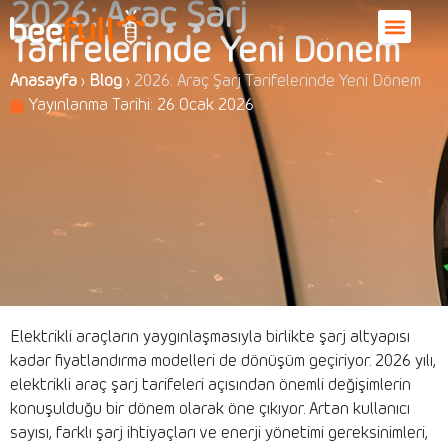
2026: Araç Şarj
Tarifelerinde Yeni Dönem
Anasayfa
›
Blog
›
2026: Araç Şarj Tarifelerinde Yeni Dönem
Yayınlanma Tarihi:
26 Ocak 2026
Elektrikli araçların yaygınlaşmasıyla birlikte şarj altyapısı
kadar fiyatlandırma modelleri de dönüşüm geçiriyor. 2026 yılı,
elektrikli araç şarj tarifeleri açısından önemli değişimlerin
konuşulduğu bir dönem olarak öne çıkıyor. Artan kullanıcı
sayısı, farklı şarj ihtiyaçları ve enerji yönetimi gereksinimleri,