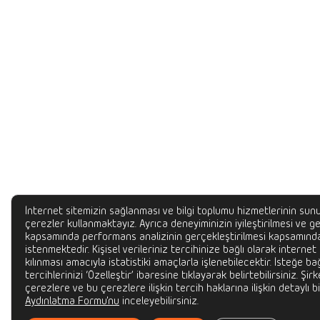
İnternet sitemizin sağlanması ve bilgi toplumu hizmetlerinin sunu
çerezler kullanmaktayız. Ayrıca deneyiminizin iyileştirilmesi ve gel
kapsamında performans analizinin gerçekleştirilmesi kapsamında
istenmektedir. Kişisel verileriniz tercihinize bağlı olarak internet
kılınması amacıyla istatistiki amaçlarla işlenebilecektir. İsteğe bağ
tercihlerinizi ‘Özelleştir’ ibaresine tıklayarak belirtebilirsiniz. Şir
çerezlere ve bu çerezlere ilişkin tercih haklarına ilişkin detaylı bi
Aydınlatma Formu'nu
inceleyebilirsiniz.