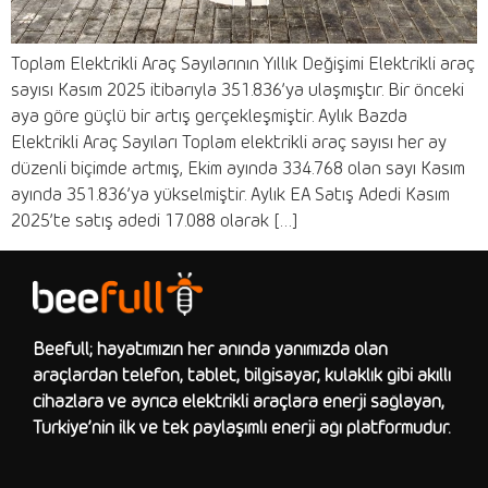
Toplam Elektrikli Araç Sayılarının Yıllık Değişimi Elektrikli araç
sayısı Kasım 2025 itibarıyla 351.836’ya ulaşmıştır. Bir önceki
aya göre güçlü bir artış gerçekleşmiştir. Aylık Bazda
Elektrikli Araç Sayıları Toplam elektrikli araç sayısı her ay
düzenli biçimde artmış, Ekim ayında 334.768 olan sayı Kasım
ayında 351.836’ya yükselmiştir. Aylık EA Satış Adedi Kasım
2025’te satış adedi 17.088 olarak […]
Beefull; hayatımızın her anında yanımızda olan
araçlardan telefon, tablet, bilgisayar, kulaklık gibi akıllı
cihazlara ve ayrıca elektrikli araçlara enerji sağlayan,
Türkiye’nin ilk ve tek paylaşımlı enerji ağı platformudur.