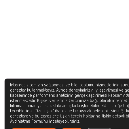
İnternet sitemizin sağlanması ve bilgi toplumu hizmetlerinin sunu
çerezler kullanmaktayız. Ayrıca deneyiminizin iyileştirilmesi ve gel
kapsamında performans analizinin gerçekleştirilmesi kapsamında
istenmektedir. Kişisel verileriniz tercihinize bağlı olarak internet
kılınması amacıyla istatistiki amaçlarla işlenebilecektir. İsteğe bağ
tercihlerinizi ‘Özelleştir’ ibaresine tıklayarak belirtebilirsiniz. Şir
çerezlere ve bu çerezlere ilişkin tercih haklarına ilişkin detaylı bi
Aydınlatma Formu'nu
inceleyebilirsiniz.