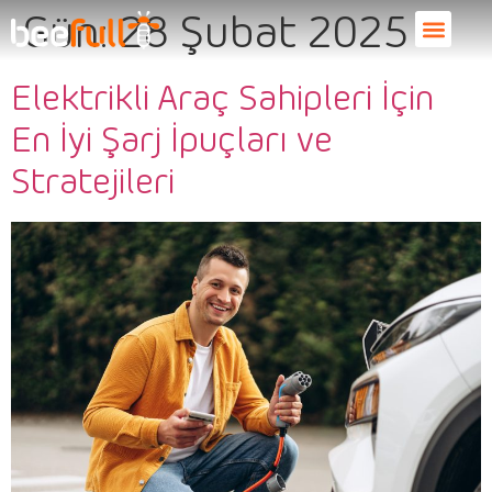
Gün:
28 Şubat 2025
Elektrikli Araç Sahipleri İçin
En İyi Şarj İpuçları ve
Stratejileri