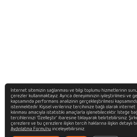
İnternet sitemizin sağlanması ve bilgi toplumu hizmetlerinin sunu
çerezler kullanmaktayız. Ayrıca deneyiminizin iyileştirilmesi ve gel
kapsamında performans analizinin gerçekleştirilmesi kapsamında
istenmektedir. Kişisel verileriniz tercihinize bağlı olarak internet
kılınması amacıyla istatistiki amaçlarla işlenebilecektir. İsteğe bağ
tercihlerinizi ‘Özelleştir’ ibaresine tıklayarak belirtebilirsiniz. Şir
çerezlere ve bu çerezlere ilişkin tercih haklarına ilişkin detaylı bi
Aydınlatma Formu'nu
inceleyebilirsiniz.