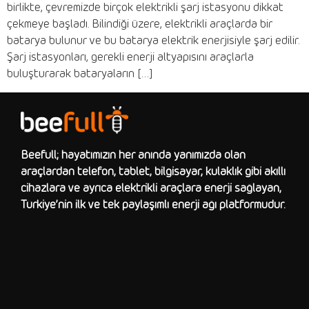
birlikte, çevremizde birçok elektrikli şarj istasyonu dikkat
çekmeye başladı. Bilindiği üzere, elektrikli araçlarda bir
batarya bulunur ve bu batarya elektrik enerjisiyle şarj edilir.
Şarj istasyonları, gerekli enerji altyapısını araçlarla
buluşturarak bataryaların […]
Beefull; hayatımızın her anında yanımızda olan
araçlardan telefon, tablet, bilgisayar, kulaklık gibi akıllı
cihazlara ve ayrıca elektrikli araçlara enerji sağlayan,
Türkiye’nin ilk ve tek paylaşımlı enerji ağı platformudur.