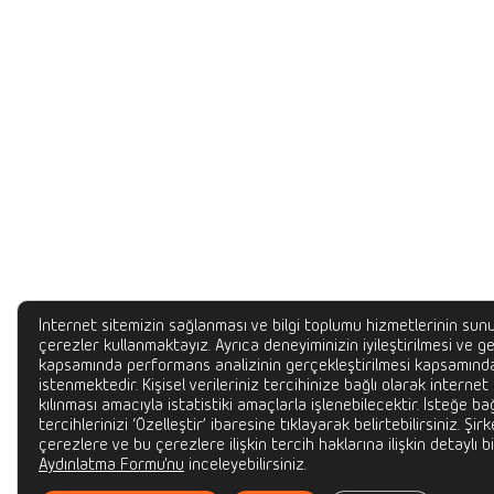
İnternet sitemizin sağlanması ve bilgi toplumu hizmetlerinin sunu
çerezler kullanmaktayız. Ayrıca deneyiminizin iyileştirilmesi ve gel
kapsamında performans analizinin gerçekleştirilmesi kapsamında
istenmektedir. Kişisel verileriniz tercihinize bağlı olarak internet
kılınması amacıyla istatistiki amaçlarla işlenebilecektir. İsteğe bağ
tercihlerinizi ‘Özelleştir’ ibaresine tıklayarak belirtebilirsiniz. Şir
çerezlere ve bu çerezlere ilişkin tercih haklarına ilişkin detaylı bi
Aydınlatma Formu'nu
inceleyebilirsiniz.