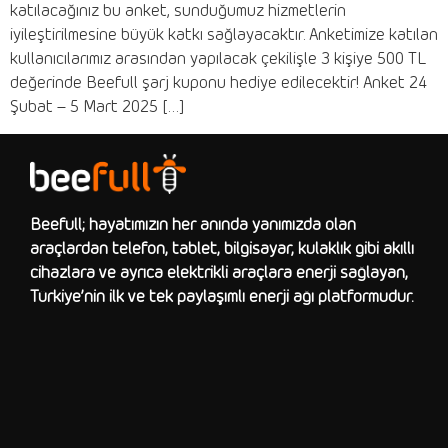
katılacağınız bu anket, sunduğumuz hizmetlerin
iyileştirilmesine büyük katkı sağlayacaktır. Anketimize katılan
kullanıcılarımız arasından yapılacak çekilişle 3 kişiye 500 TL
değerinde Beefull şarj kuponu hediye edilecektir! Anket 24
Şubat – 5 Mart 2025 […]
Beefull; hayatımızın her anında yanımızda olan
araçlardan telefon, tablet, bilgisayar, kulaklık gibi akıllı
cihazlara ve ayrıca elektrikli araçlara enerji sağlayan,
Türkiye’nin ilk ve tek paylaşımlı enerji ağı platformudur.