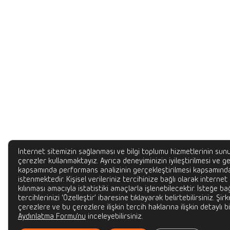
İnternet sitemizin sağlanması ve bilgi toplumu hizmetlerinin sunu
çerezler kullanmaktayız. Ayrıca deneyiminizin iyileştirilmesi ve gel
kapsamında performans analizinin gerçekleştirilmesi kapsamında
istenmektedir. Kişisel verileriniz tercihinize bağlı olarak internet
kılınması amacıyla istatistiki amaçlarla işlenebilecektir. İsteğe bağ
tercihlerinizi ‘Özelleştir’ ibaresine tıklayarak belirtebilirsiniz. Şir
çerezlere ve bu çerezlere ilişkin tercih haklarına ilişkin detaylı bi
Aydınlatma Formu'nu
inceleyebilirsiniz.