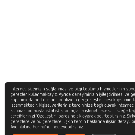
İnternet sitemizin sağlanması ve bilgi toplumu hizmetlerinin sunu
çerezler kullanmaktayız. Ayrıca deneyiminizin iyileştirilmesi ve gel
kapsamında performans analizinin gerçekleştirilmesi kapsamında
istenmektedir. Kişisel verileriniz tercihinize bağlı olarak internet
kılınması amacıyla istatistiki amaçlarla işlenebilecektir. İsteğe bağ
tercihlerinizi ‘Özelleştir’ ibaresine tıklayarak belirtebilirsiniz. Şir
çerezlere ve bu çerezlere ilişkin tercih haklarına ilişkin detaylı bi
Aydınlatma Formu'nu
inceleyebilirsiniz.