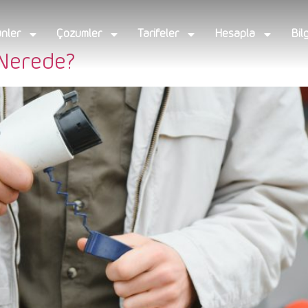
nler
Çözümler
Tarifeler
Hesapla
Bil
 Nerede?