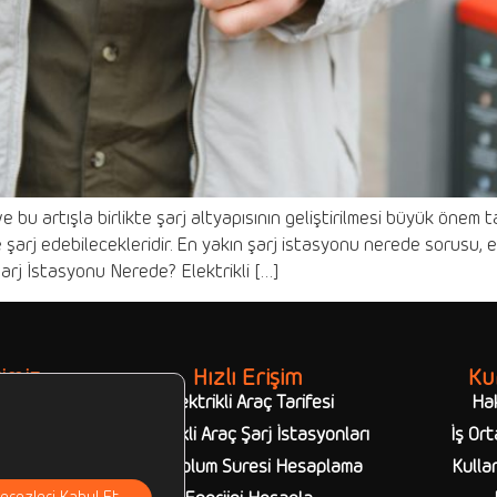
 ve bu artışla birlikte şarj altyapısının geliştirilmesi büyük önem 
şarj edebilecekleridir. En yakın şarj istasyonu nerede sorusu, ele
Şarj İstasyonu Nerede? Elektrikli […]
imiz
Hızlı Erişim
Ku
syonları
Elektrikli Araç Tarifesi
Ha
syonları
Elektrikli Araç Şarj İstasyonları
İş Ort
owerbank
Şarj Dolum Süresi Hesaplama
Kullan