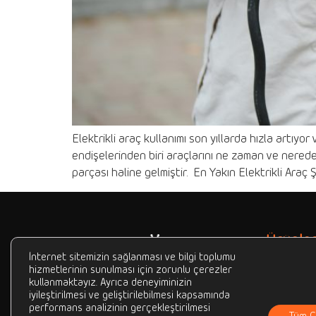
Elektrikli araç kullanımı son yıllarda hızla artıyor
endişelerinden biri araçlarını ne zaman ve nerede 
parçası haline gelmiştir. En Yakın Elektrikli Araç 
Ürünler
AC Şarj İsta
İnternet sitemizin sağlanması ve bilgi toplumu
hizmetlerinin sunulması için zorunlu çerezler
DC Şarj İsta
kullanmaktayız. Ayrıca deneyiminizin
Beefull; hayatımızın her anında
iyileştirilmesi ve geliştirilebilmesi kapsamında
Paylaşımlı P
yanımızda olan araçlardan
performans analizinin gerçekleştirilmesi