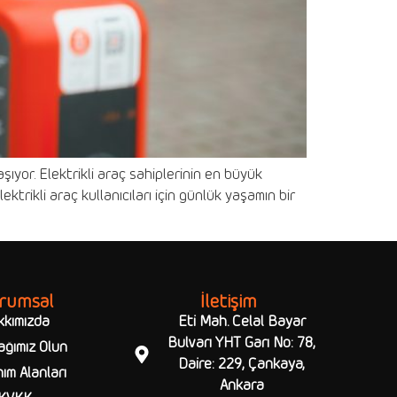
taşıyor. Elektrikli araç sahiplerinin en büyük
ktrikli araç kullanıcıları için günlük yaşamın bir
rumsal
İletişim
kkımızda
Eti Mah. Celal Bayar
Bulvarı YHT Garı No: 78,
ağımız Olun
Daire: 229, Çankaya,
ım Alanları
Ankara