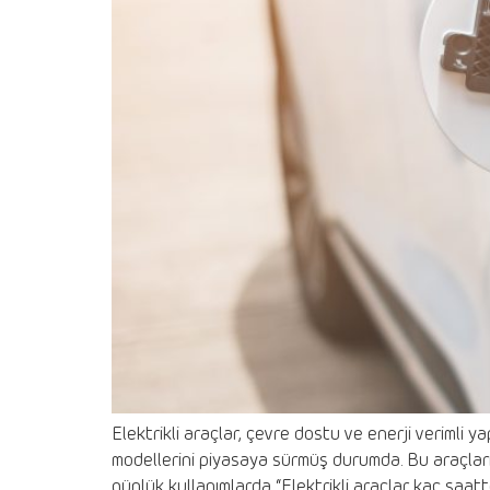
Elektrikli araçlar, çevre dostu ve enerji verimli y
modellerini piyasaya sürmüş durumda. Bu araçları 
günlük kullanımlarda “Elektrikli araçlar kaç saatt