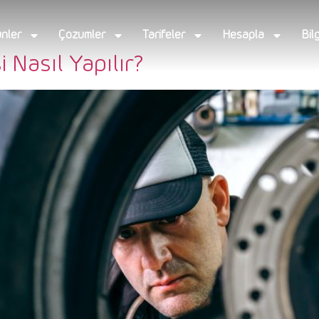
nler
Çözümler
Tarifeler
Hesapla
Bil
 Nasıl Yapılır?