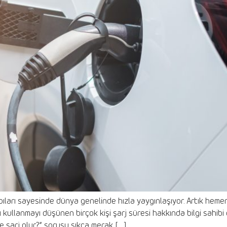
apıları sayesinde dünya genelinde hızla yaygınlaşıyor. Artık hemen
kullanmayı düşünen birçok kişi şarj süresi hakkında bilgi sahibi 
e şarj olur?” sorusu sıkça merak […]