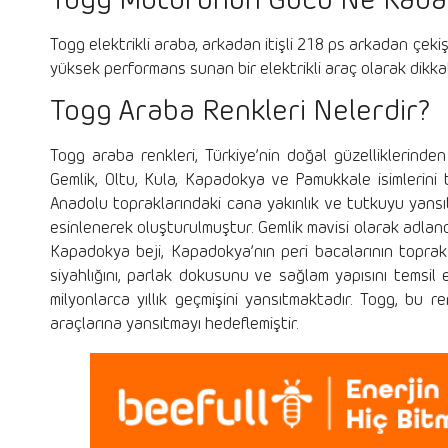
Togg Motorunun Gücü Ne Kada
Togg elektrikli araba, arkadan itişli 218 ps arkadan çeki
yüksek performans sunan bir elektrikli araç olarak dikka
Togg Araba Renkleri Nelerdir?
Togg araba renkleri, Türkiye’nin doğal güzelliklerinden
Gemlik, Oltu, Kula, Kapadokya ve Pamukkale isimlerini t
Anadolu topraklarındaki cana yakınlık ve tutkuyu yans
esinlenerek oluşturulmuştur. Gemlik mavisi olarak adlandı
Kapadokya beji, Kapadokya’nın peri bacalarının toprak 
siyahlığını, parlak dokusunu ve sağlam yapısını temsil 
milyonlarca yıllık geçmişini yansıtmaktadır. Togg, bu re
araçlarına yansıtmayı hedeflemiştir.