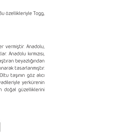
u özellikleriyle Togg,
r vermiştir. Anadolu,
r. Anadolu kırmızısı,
aştıran beyazlığından
ınarak tasarlanmıştır.
ltu taşının göz alıcı
adileriyle yerkürenin
n doğal güzelliklerini