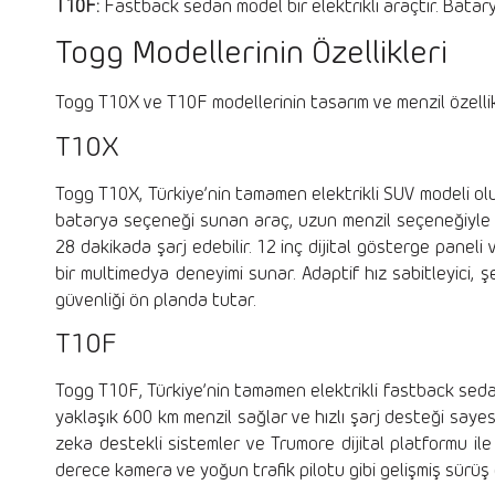
T10F:
Fastback sedan model bir elektrikli araçtır. Batar
Togg Modellerinin Özellikleri
Togg T10X ve T10F modellerinin tasarım ve menzil özellikl
T10X
Togg T10X, Türkiye’nin tamamen elektrikli SUV modeli olu
batarya seçeneği sunan araç, uzun menzil seçeneğiyle 
28 dakikada şarj edebilir. 12 inç dijital gösterge paneli
bir multimedya deneyimi sunar. Adaptif hız sabitleyici, ş
güvenliği ön planda tutar.
T10F
Togg T10F, Türkiye’nin tamamen elektrikli fastback seda
yaklaşık 600 km menzil sağlar ve hızlı şarj desteği sayes
zeka destekli sistemler ve Trumore dijital platformu ile g
derece kamera ve yoğun trafik pilotu gibi gelişmiş sürüş 