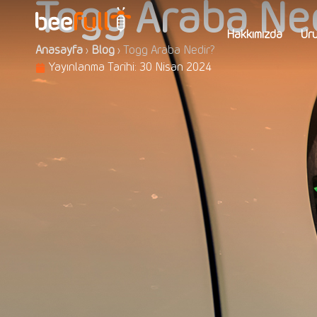
Togg Araba Ne
Hakkımızda
Ürü
Anasayfa
›
Blog
›
Togg Araba Nedir?
Yayınlanma Tarihi:
30 Nisan 2024