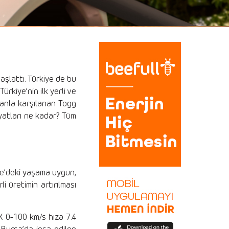
aşlattı. Türkiye de bu
rkiye’nin ilk yerli ve
ecanla karşılanan Togg
yatları ne kadar? Tüm
kiye’deki yaşama uygun,
i üretimin artırılması
0X 0-100 km/s hıza 7.4