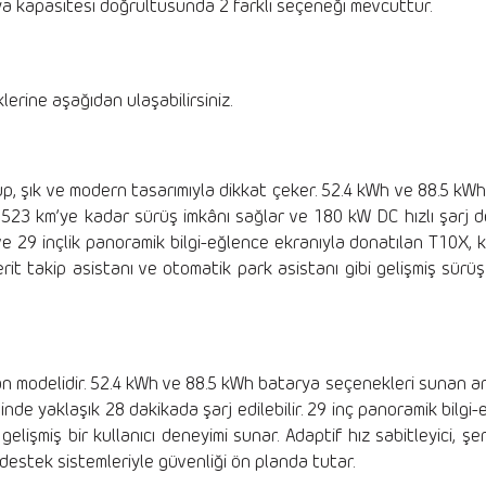
ya kapasitesi doğrultusunda 2 farklı seçeneği mevcuttur.
erine aşağıdan ulaşabilirsiniz.
p, şık ve modern tasarımıyla dikkat çeker. 52.4 kWh ve 88.5 kWh 
523 km’ye kadar sürüş imkânı sağlar ve 180 kW DC hızlı şarj d
 ve 29 inçlik panoramik bilgi-eğlence ekranıyla donatılan T10X, ku
erit takip asistanı ve otomatik park asistanı gibi gelişmiş sürü
n modelidir. 52.4 kWh ve 88.5 kWh batarya seçenekleri sunan ar
inde yaklaşık 28 dakikada şarj edilebilir. 29 inç panoramik bilgi
elişmiş bir kullanıcı deneyimi sunar. Adaptif hız sabitleyici, şer
destek sistemleriyle güvenliği ön planda tutar.