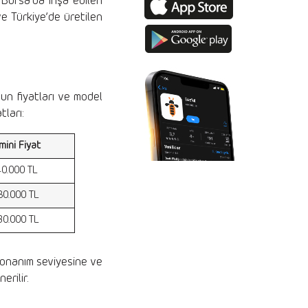
 Bursa’da inşa edilen
ve Türkiye’de üretilen
’un fiyatları ve model
tları:
mini Fiyat
40.000 TL
80.000 TL
30.000 TL
 donanım seviyesine ve
erilir.