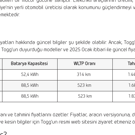
len bir motor gücüne sahiptir. Elektrikli araçlarının üretimi,
rkiye’nin yerli otomobil üreticisi olarak konumunu güçlendirmeyi 
emektedir.
iyatları hakkında güncel bilgiler şu şekilde olabilir. Ancak, Togg
te Togg’un duyurduğu modeller ve 2025 Ocak itibari ile güncel fiya
Batarya Kapasitesi
WLTP Oranı
Tah
52,4 kWh
314 km
1.4
88,5 kWh
523 km
1.6
88,5 kWh
523 km
1.8
nı ve tahmini fiyatlarını özetler. Fiyatlar, aracın versiyonuna,
ve kesin bilgiler için Togg’un resmi web sitesini ziyaret etmeniz ön