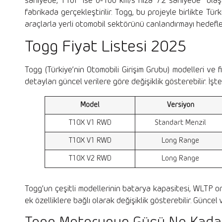
saniyede, T10F ise 0-100 km/s hıza 7.2 saniyede ulaşabi
fabrikada gerçekleştirilir. Togg, bu projeyle birlikte Tü
araçlarla yerli otomobil sektörünü canlandırmayı hedefl
Togg Fiyat Listesi 2025
Togg (Türkiye’nin Otomobili Girişim Grubu) modelleri ve f
detayları güncel verilere göre değişiklik gösterebilir. İş
Model
Versiyon
T10X V1 RWD
Standart Menzil
T10X V1 RWD
Long Range
T10X V2 RWD
Long Range
Togg’un çeşitli modellerinin batarya kapasitesi, WLTP ora
ek özelliklere bağlı olarak değişiklik gösterebilir. Güncel 