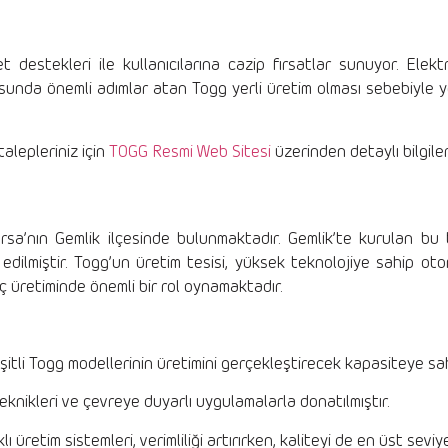
destekleri ile kullanıcılarına cazip fırsatlar sunuyor. Elektri
sunda önemli adımlar atan Togg yerli üretim olması sebebiyle 
alepleriniz için
TOGG Resmi Web Sitesi
üzerinden detaylı bilgiler
Bursa’nın Gemlik ilçesinde bulunmaktadır. Gemlik’te kurulan bu
a edilmiştir. Togg’un üretim tesisi, yüksek teknolojiye sahip ot
raç üretiminde önemli bir rol oynamaktadır.
eşitli Togg modellerinin üretimini gerçekleştirecek kapasiteye sah
eknikleri ve çevreye duyarlı uygulamalarla donatılmıştır.
 üretim sistemleri, verimliliği artırırken, kaliteyi de en üst sevi