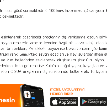
r?
şli motor gücü sunmaktadır. 0-100 km/s hızlanması 7,4 saniyedir. B
t çekmektedir.
 esinlenerek tasarladığı araçlarının dış renklerine özgün isimle
aşıyan renklerle araçlar kendine özgü bir tarza sahip olacakla
ıtan bir renkken, Pamukkale beyazı ise travertenlerin göz kam
rılan renk, Gemlik’teki zeytin ağaçları ve mavi sulardan ilham al
ve kum bejlerinden esinlenerek oluşturulmuştur. Oltu siyahı, O
ederken, Kula gri renk ise Kula’nın doğal yapısı, kayaçları ve v
nkleri C-SUV araçlarının dış renklerinde kullanarak, Türkiye’ni