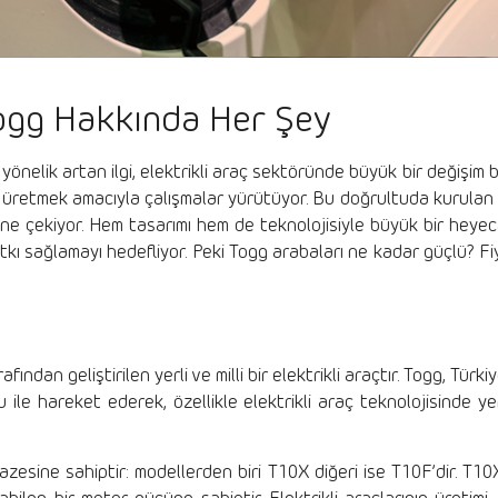
 Togg Hakkında Her Şey
önelik artan ilgi, elektrikli araç sektöründe büyük bir değişim b
 üretmek amacıyla çalışmalar yürütüyor. Bu doğrultuda kurulan Tü
üzerine çekiyor. Hem tasarımı hem de teknolojisiyle büyük bir hey
tkı sağlamayı hedefliyor. Peki Togg arabaları ne kadar güçlü? Fi
ndan geliştirilen yerli ve milli bir elektrikli araçtır. Togg, Tür
ile hareket ederek, özellikle elektrikli araç teknolojisinde yerl
azesine sahiptir: modellerden biri T10X diğeri ise T10F’dir. T1