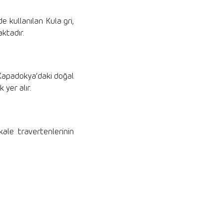
e kullanılan Kula gri,
aktadır.
, Kapadokya’daki doğal
yer alır.
ale travertenlerinin