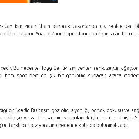
ıtan kırmızıdan ilham alınarak tasarlanan dış renklerden biri
na atıfta bulunur. Anadolu’nun topraklarından ilham alan bu renk, 
lçedir. Bu nedenle, Togg Gemlik ismi verilen renk, zeytin ağaçlar
engi hem spor hem de şık bir görünüm sunarak araca modern
ığı bir ilçedir. Bu taşın göz alıcı siyahlığı, parlak dokusu ve sa
obilin şık ve zarif tasarımını vurgulamak için tercih edilmiştir. 
gg’un farklı bir tarz yaratma hedefine katkıda bulunmaktadır.