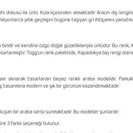
ihi dokusu ile ünlü Kula ilçesinden almaktadır. Aracın dış rengind
milyonlarca yıllık geçmişini bugüne taşıyan gri ihtişamını yansıtm
 biridir ve kendine özgü doğal güzellikleriyle ünlüdür. Bu renk
sarlanmıştır. Togg’un renk paletinde, Kapadokya bej rengi olarak 
ham alınarak tasarlanan beyaz renkli araba modelidir. Pamukk
ış tasarımına modern ve şık bir görünüm kazandırmaktadır.
 oluşan bir araba serisi sunmaktadır. Bu modeller şunlardır:
öre 3 farklı seçeneği bulunur.