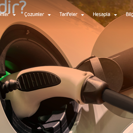
dir?
nler
Çözümler
Tarifeler
Hesapla
Bil